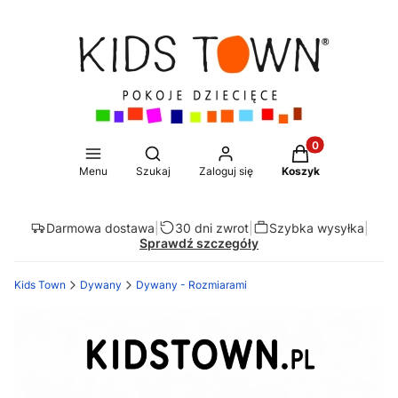
Produkty w koszy
Otwórz wyszukiwarkę
Menu
Szukaj
Zaloguj się
Koszyk
Darmowa dostawa
|
30 dni zwrot
|
Szybka wysyłka
|
Sprawdź szczegóły
Kids Town
Dywany
Dywany - Rozmiarami