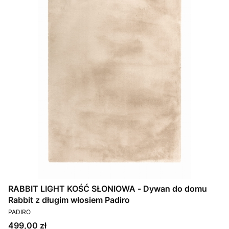
RABBIT LIGHT KOŚĆ SŁONIOWA - Dywan do domu
Rabbit z długim włosiem Padiro
PRODUCENT
PADIRO
Cena
499,00 zł