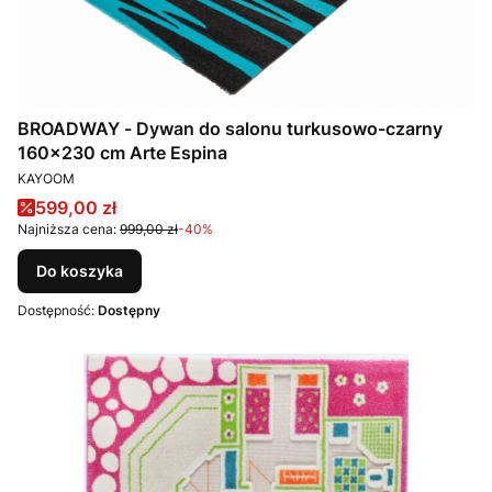
BROADWAY - Dywan do salonu turkusowo-czarny
160x230 cm Arte Espina
PRODUCENT
KAYOOM
Cena promocyjna
599,00 zł
Najniższa cena:
999,00 zł
-40%
Do koszyka
Dostępność:
Dostępny