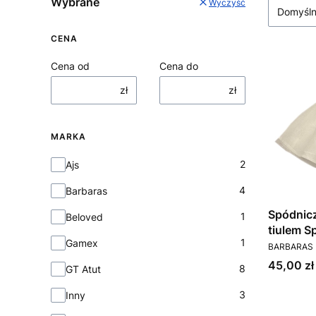
Wybrane
Wyczyść
Domyśl
CENA
Cena od
Cena do
zł
zł
MARKA
Marka
2
Ajs
4
Barbaras
Spódnicz
1
Beloved
tiulem S
1
Gamex
PRODUCEN
BARBARAS
Cena
45,00 zł
8
GT Atut
3
Inny