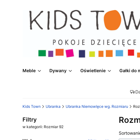
Meble
Dywany
Oświetlenie
Gałki do 
D
Kids Town
Ubranka
Ubranka Niemowlęce wg. Rozmiaru
Roz
Rozm
Filtry
w kategorii: Rozmiar 92
Lista
Sortowani