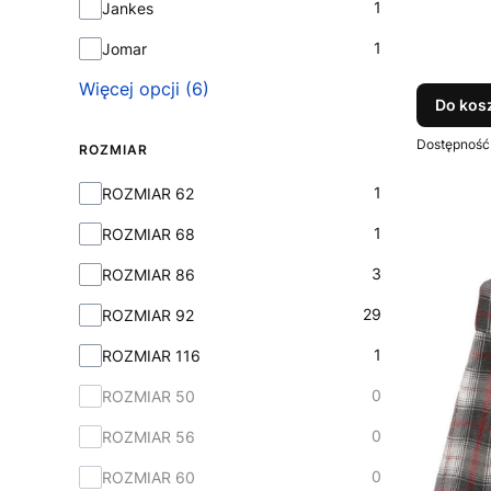
1
Jankes
1
Jomar
Więcej opcji (6)
Do kos
Dostępność
ROZMIAR
Rozmiar
1
ROZMIAR 62
1
ROZMIAR 68
3
ROZMIAR 86
29
ROZMIAR 92
1
ROZMIAR 116
0
ROZMIAR 50
0
ROZMIAR 56
0
ROZMIAR 60