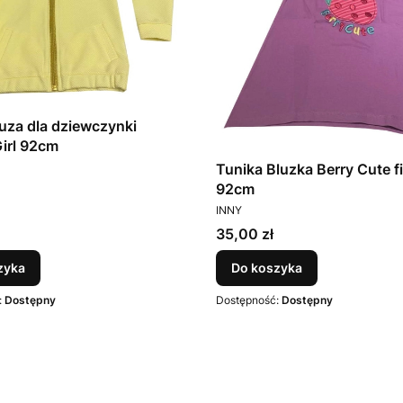
luza dla dziewczynki
Girl 92cm
T
Tunika Bluzka Berry Cute f
92cm
PRODUCENT
INNY
Cena
35,00 zł
zyka
Do koszyka
:
Dostępny
Dostępność:
Dostępny