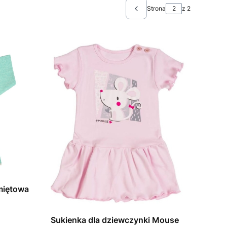
Strona
z 2
Poprzednie produkty
miętowa
Sukienka dla dziewczynki Mouse