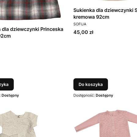
Sukienka dla dziewczynki 
kremowa 92cm
PRODUCENT
SOFIJA
 dla dziewczynki Princeska
Cena
45,00 zł
 92cm
T
zyka
Do koszyka
:
Dostępny
Dostępność:
Dostępny