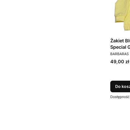
Żakiet B
Special 
PRODUCEN
BARBARAS
Cena
49,00 zł
Do kos
Dostępność