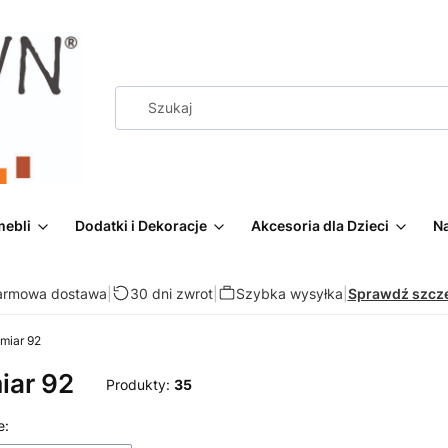
mebli
Dodatki i Dekoracje
Akcesoria dla Dzieci
Na
armowa dostawa
|
30 dni zwrot
|
Szybka wysyłka
|
Sprawdź szcz
miar 92
iar 92
Produkty:
35
 produktów
e: