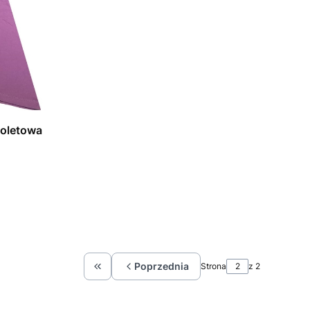
ioletowa
Poprzednia
Strona
z 2
Wróć do pierwszej strony z produktami