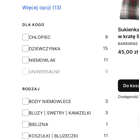
Więcej opcji (13)
DLA KOGO
Sukienka
w kratę
Dla Kogo
9
CHLOPIEC
PRODUCEN
BARBARAS
15
DZIEWCZYNKA
Cena
45,00 zł
11
NIEMOWLAK
0
UNIWERSALNE
Do kos
RODZAJ
Dostępność
Rodzaj
3
BODY NIEMOWLECE
3
BLUZY | SWETRY | KAMIZELKI
1
BIELIZNA
11
KOSZULKI | BLUZECZKI