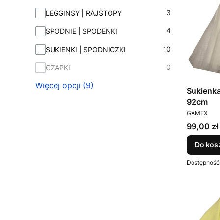
3
LEGGINSY | RAJSTOPY
4
SPODNIE | SPODENKI
10
SUKIENKI | SPODNICZKI
0
CZAPKI
Więcej opcji (9)
Sukienka
92cm
PRODUCEN
GAMEX
Cena
99,00 zł
Do kos
Dostępność