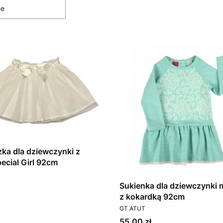
ne
ka dla dziewczynki z
pecial Girl 92cm
T
Sukienka dla dziewczynki 
z kokardką 92cm
PRODUCENT
GT ATUT
Cena
55,00 zł