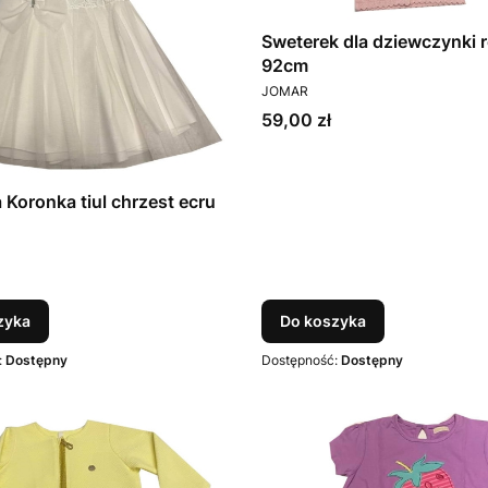
Sweterek dla dziewczynki
92cm
PRODUCENT
JOMAR
Cena
59,00 zł
 Koronka tiul chrzest ecru
T
zyka
Do koszyka
:
Dostępny
Dostępność:
Dostępny