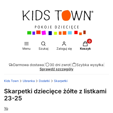
Produkty w koszy
Otwórz wyszukiwarkę
Menu
Szukaj
Zaloguj się
Koszyk
Darmowa dostawa
|
30 dni zwrot
|
Szybka wysyłka
|
Sprawdź szczegóły
Kids Town
Ubranka
Dodatki
Skarpetki
Skarpetki dziecięce żółte z listkami
23-25
Yo