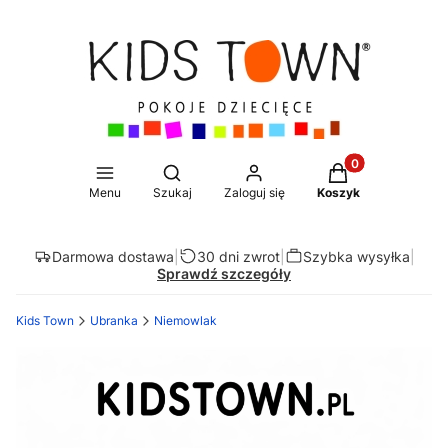
Produkty w koszy
Otwórz wyszukiwarkę
Menu
Szukaj
Zaloguj się
Koszyk
Darmowa dostawa
|
30 dni zwrot
|
Szybka wysyłka
|
Sprawdź szczegóły
Kids Town
Ubranka
Niemowlak