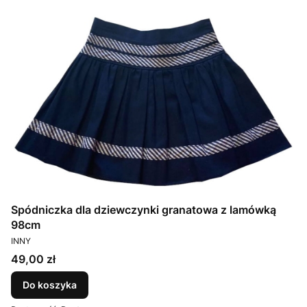
Spódniczka dla dziewczynki granatowa z lamówką
98cm
PRODUCENT
INNY
Cena
49,00 zł
Do koszyka