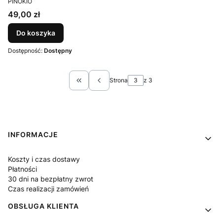
PINOKIO
Cena
49,00 zł
Do koszyka
Dostępność:
Dostępny
Strona
z 3
Wróć do pierwszej strony z produktami
Linki w stopce
INFORMACJE
Koszty i czas dostawy
Płatności
30 dni na bezpłatny zwrot
Czas realizacji zamówień
OBSŁUGA KLIENTA