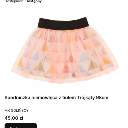
Dostępność:
Dostępny
Spódniczka niemowlęca z tiulem Trójkąty 98cm
PRODUCENT
MK GOLIŃSCY
Cena
45,00 zł