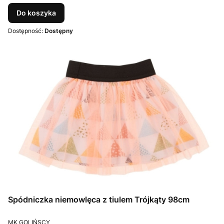
Do koszyka
Dostępność:
Dostępny
Spódniczka niemowlęca z tiulem Trójkąty 98cm
PRODUCENT
MK GOLIŃSCY