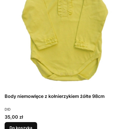
Body niemowlęce z kołnierzykiem żółte 98cm
PRODUCENT
DID
Cena
35,00 zł
Do koszyka