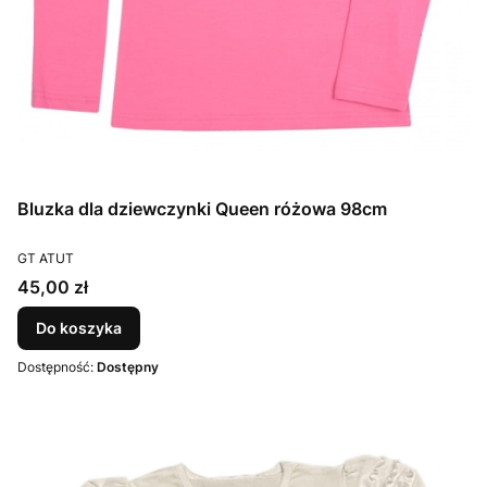
Bluzka dla dziewczynki Queen różowa 98cm
PRODUCENT
GT ATUT
Cena
45,00 zł
Do koszyka
Dostępność:
Dostępny