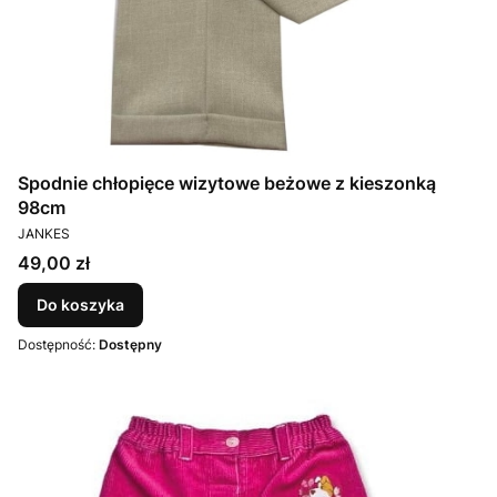
Spodnie chłopięce wizytowe beżowe z kieszonką
98cm
PRODUCENT
JANKES
Cena
49,00 zł
Do koszyka
Dostępność:
Dostępny