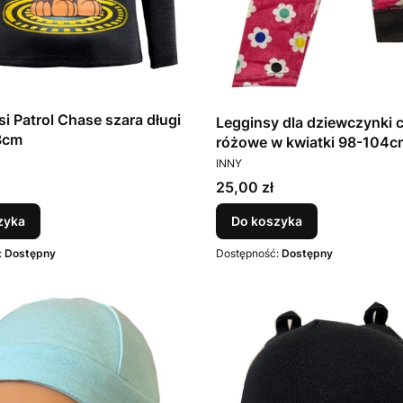
si Patrol Chase szara długi
Legginsy dla dziewczynki c
8cm
różowe w kwiatki 98-104c
T
PRODUCENT
INNY
Cena
25,00 zł
zyka
Do koszyka
:
Dostępny
Dostępność:
Dostępny