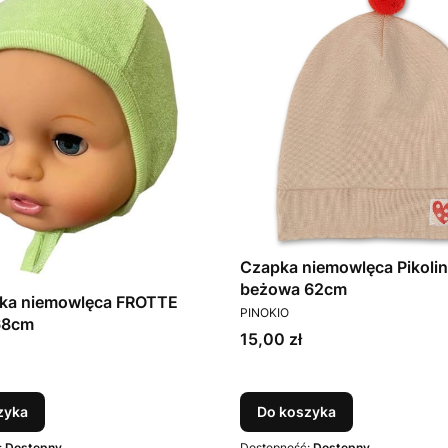
Czapka niemowlęca Pikoli
beżowa 62cm
ka niemowlęca FROTTE
PRODUCENT
PINOKIO
68cm
Cena
15,00 zł
T
zyka
Do koszyka
:
Dostępny
Dostępność:
Dostępny