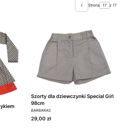
Strona
z 17
Poprzednie produkty
Szorty dla dziewczynki Special Girl
98cm
zykiem
PRODUCENT
BARBARAS
Cena
29,00 zł