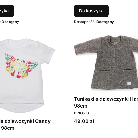
zyka
Do koszyka
:
Dostępny
Dostępność:
Dostępny
Tunika dla dziewczynki Ha
98cm
PRODUCENT
PINOKIO
Cena
49,00 zł
y 98cm
T