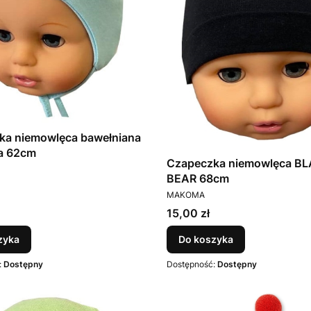
ka niemowlęca bawełniana
ka 62cm
Czapeczka niemowlęca B
T
BEAR 68cm
PRODUCENT
MAKOMA
Cena
15,00 zł
zyka
Do koszyka
:
Dostępny
Dostępność:
Dostępny