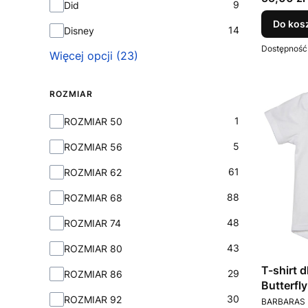
9
Did
Do kos
14
Disney
Dostępność
Więcej opcji (23)
ROZMIAR
Rozmiar
1
ROZMIAR 50
5
ROZMIAR 56
61
ROZMIAR 62
88
ROZMIAR 68
48
ROZMIAR 74
43
ROZMIAR 80
T-shirt dla dziewczynki Candy
29
ROZMIAR 86
Butterfl
30
PRODUCEN
ROZMIAR 92
BARBARAS