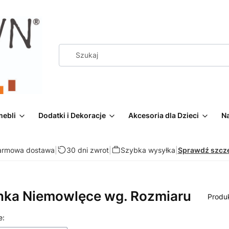
mebli
Dodatki i Dekoracje
Akcesoria dla Dzieci
Na
armowa dostawa
|
30 dni zwrot
|
Szybka wysyłka
|
Sprawdź szcz
nka Niemowlęce wg. Rozmiaru
Produ
 produktów
e: