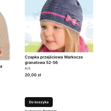
Czapka przejściowa Warkocze
granatowa 52-56
na
PRODUCENT
AJS
Cena
20,00 zł
Do koszyka
Dostępność:
Dostępny