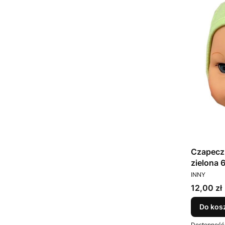
Czapecz
zielona 
PRODUCEN
INNY
Cena
12,00 zł
Do kos
Dostępność