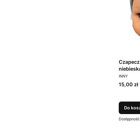
Czapecz
niebies
PRODUCEN
INNY
Cena
15,00 zł
Do kos
Dostępność