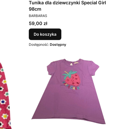
Tunika dla dziewczynki Special Girl
98cm
PRODUCENT
BARBARAS
Cena
59,00 zł
Do koszyka
Dostępność:
Dostępny