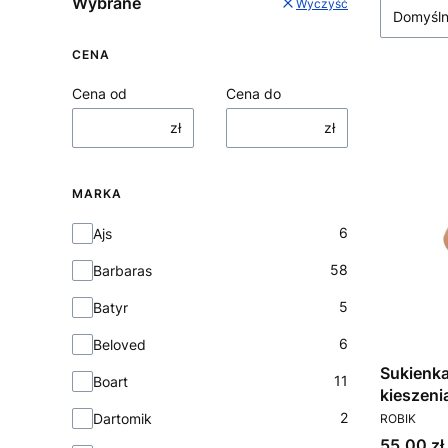
Wybrane
Wyczyść
Domyśl
CENA
Cena od
Cena do
zł
zł
MARKA
Marka
6
Ajs
58
Barbaras
5
Batyr
6
Beloved
Sukienka
11
Boart
kieszen
PRODUCEN
2
Dartomik
ROBIK
Cena
55,00 zł