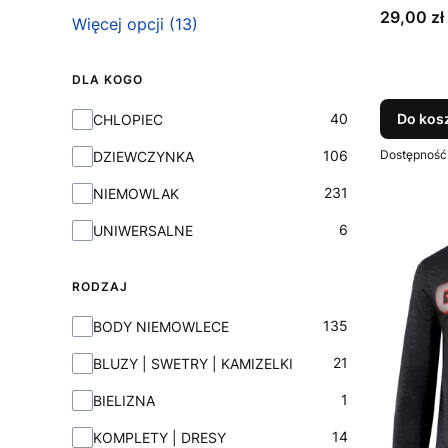
Cena
29,00 zł
Więcej opcji (13)
DLA KOGO
Dla Kogo
40
Do kos
CHLOPIEC
106
Dostępność
DZIEWCZYNKA
231
NIEMOWLAK
6
UNIWERSALNE
RODZAJ
Rodzaj
135
BODY NIEMOWLECE
21
BLUZY | SWETRY | KAMIZELKI
1
BIELIZNA
14
KOMPLETY | DRESY