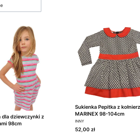
ne
Sukienka Pepitka z kołnier
MARINEX 98-104cm
 dla dziewczynki z
PRODUCENT
INNY
iami 98cm
Cena
52,00 zł
T