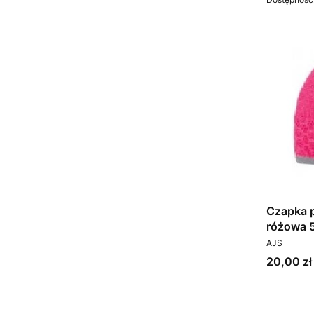
Czapka p
różowa 
PRODUCEN
AJS
Cena
20,00 zł