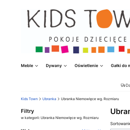
Meble
Dywany
Oświetlenie
Gałki do 
D
Kids Town
Ubranka
Ubranka Niemowlęce wg. Rozmiaru
Ubra
Filtry
w kategorii: Ubranka Niemowlęce wg. Rozmiaru
Lista
Sortowani