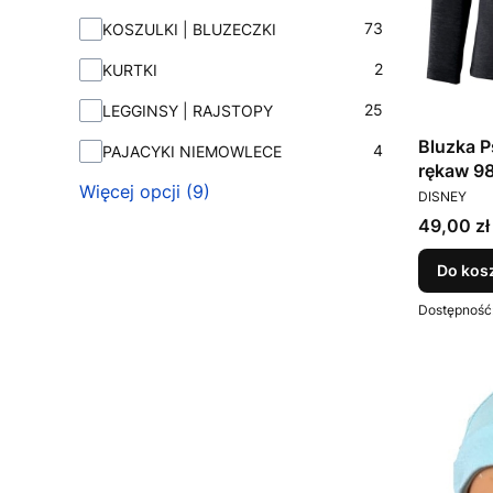
73
KOSZULKI | BLUZECZKI
2
KURTKI
25
LEGGINSY | RAJSTOPY
Bluzka P
4
PAJACYKI NIEMOWLECE
rękaw 9
Więcej opcji (9)
PRODUCEN
DISNEY
Cena
49,00 zł
Do kos
Dostępność