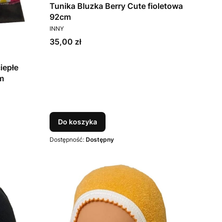
Tunika Bluzka Berry Cute fioletowa
92cm
PRODUCENT
INNY
Cena
35,00 zł
iepłe
m
Do koszyka
Dostępność:
Dostępny