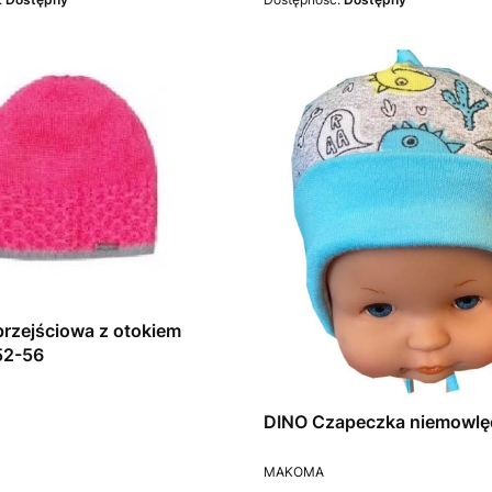
rzejściowa z otokiem
52-56
T
DINO Czapeczka niemowlę
PRODUCENT
MAKOMA