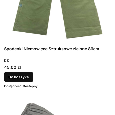
Spodenki Niemowlęce Sztruksowe zielone 86cm
PRODUCENT
DID
Cena
45,00 zł
Do koszyka
Dostępność:
Dostępny