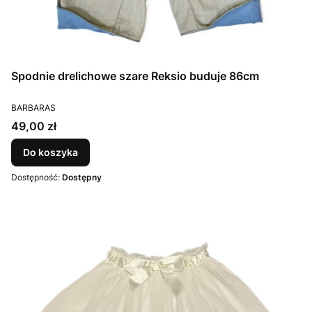
Spodnie drelichowe szare Reksio buduje 86cm
PRODUCENT
BARBARAS
Cena
49,00 zł
Do koszyka
Dostępność:
Dostępny