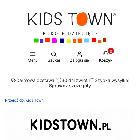
Produkty w koszy
Otwórz wyszukiwarkę
Menu
Szukaj
Zaloguj się
Koszyk
Darmowa dostawa
|
30 dni zwrot
|
Szybka wysyłka
|
Sprawdź szczegóły
Przejdź do:
Kids Town