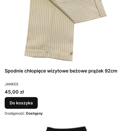
Spodnie chłopięce wizytowe beżowe prążek 92cm
PRODUCENT
JANKES
Cena
45,00 zł
Do koszyka
Dostępność:
Dostępny