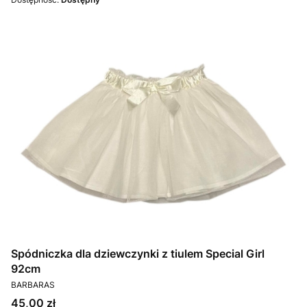
Spódniczka dla dziewczynki z tiulem Special Girl
92cm
PRODUCENT
BARBARAS
Cena
45,00 zł