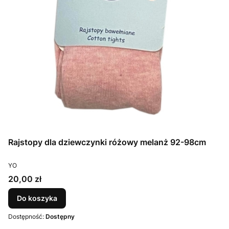
Rajstopy dla dziewczynki różowy melanż 92-98cm
PRODUCENT
YO
Cena
20,00 zł
Do koszyka
Dostępność:
Dostępny