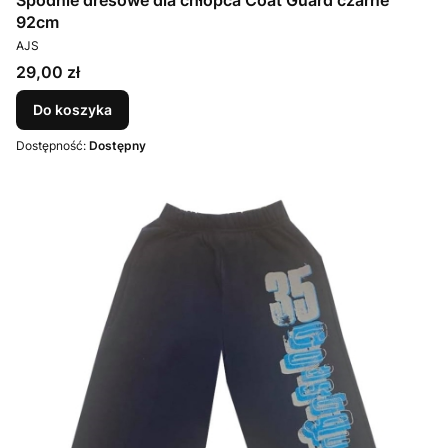
Spodnie dresowe dla chłopca Coat Guard czarne
92cm
PRODUCENT
AJS
Cena
29,00 zł
Do koszyka
Dostępność:
Dostępny