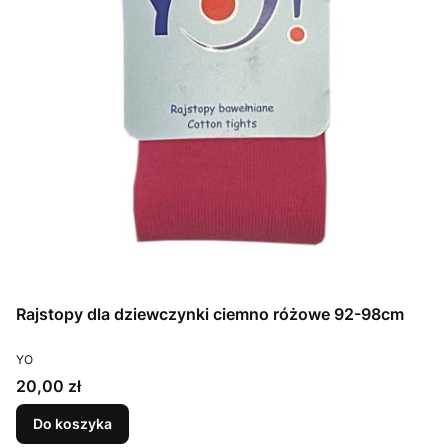
Rajstopy dla dziewczynki ciemno różowe 92-98cm
PRODUCENT
YO
Cena
20,00 zł
Do koszyka