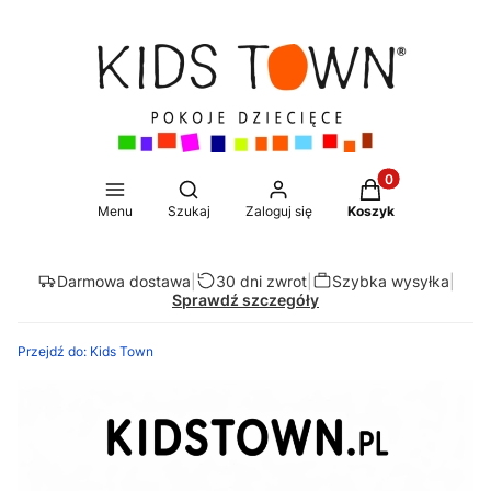
Produkty w koszy
Otwórz wyszukiwarkę
Menu
Szukaj
Zaloguj się
Koszyk
Darmowa dostawa
|
30 dni zwrot
|
Szybka wysyłka
|
Sprawdź szczegóły
Przejdź do:
Kids Town