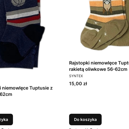
Rajstopki niemowlęce Tupt
rakietą oliwkowe 56-62cm
PRODUCENT
SYNTEX
Cena
15,00 zł
i niemowlęce Tuptusie z
-62cm
T
zyka
Do koszyka