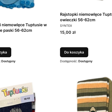
Rajstopki niemowlęce Tupt
owieczki 56-62cm
i niemowlęce Tuptusie w
PRODUCENT
SYNTEX
niebieskie paski 56-62cm
Cena
15,00 zł
T
zyka
Do koszyka
:
Dostępny
Dostępność:
Dostępny