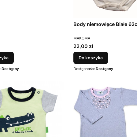
T
Body niemowlęce Białe 62
PRODUCENT
MAKOMA
Cena
22,00 zł
zyka
Do koszyka
:
Dostępny
Dostępność:
Dostępny