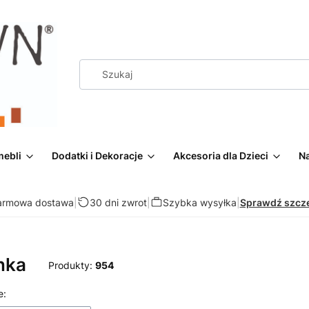
mebli
Dodatki i Dekoracje
Akcesoria dla Dzieci
Na
armowa dostawa
|
30 dni zwrot
|
Szybka wysyłka
|
Sprawdź szcz
nka
Produkty:
954
 produktów
e: