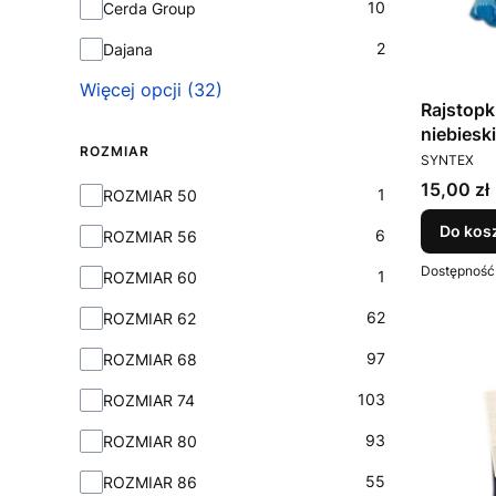
10
Cerda Group
2
Dajana
Więcej opcji (32)
Rajstopk
ROZMIAR
PRODUCEN
SYNTEX
Cena
15,00 zł
Rozmiar
1
ROZMIAR 50
Do kos
6
ROZMIAR 56
Dostępność
1
ROZMIAR 60
62
ROZMIAR 62
97
ROZMIAR 68
103
ROZMIAR 74
93
ROZMIAR 80
55
ROZMIAR 86