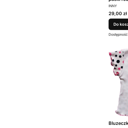
PRODUCEN
INNY
Cena
29,00 zł
Do kos
Dostępność
Bluzecz