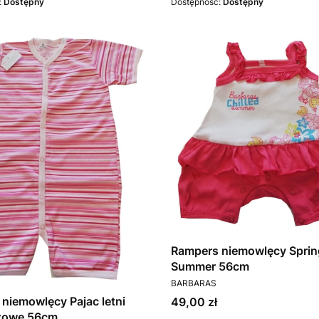
:
Dostępny
Dostępność:
Dostępny
Rampers niemowlęcy Sprin
Summer 56cm
PRODUCENT
BARBARAS
Cena
niemowlęcy Pajac letni
49,00 zł
óżowe 56cm