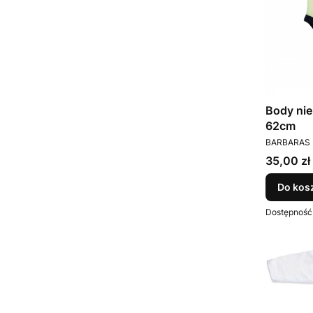
Body nie
62cm
PRODUCEN
BARBARAS
Cena
35,00 zł
Do kos
Dostępność