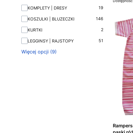
Dostępność
19
KOMPLETY | DRESY
146
KOSZULKI | BLUZECZKI
2
KURTKI
51
LEGGINSY | RAJSTOPY
Więcej opcji (9)
Rampers 
paski r