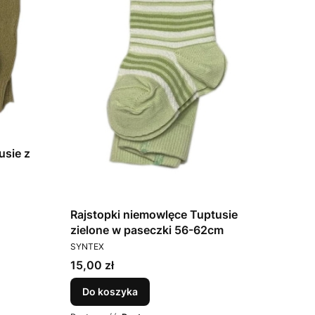
usie z
Rajstopki niemowlęce Tuptusie
zielone w paseczki 56-62cm
PRODUCENT
SYNTEX
Cena
15,00 zł
Do koszyka