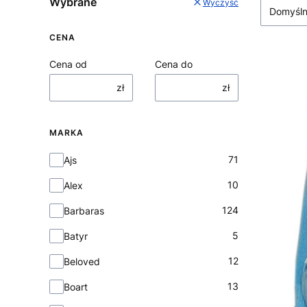
Wybrane
Wyczyść
Domyśl
CENA
Cena od
Cena do
zł
zł
MARKA
Marka
71
Ajs
10
Alex
124
Barbaras
5
Batyr
12
Beloved
13
Boart