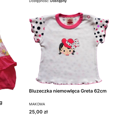
Dostępność:
Dostępny
Bluzeczka niemowlęca Greta 62cm
g
PRODUCENT
MAKOMA
Cena
25,00 zł