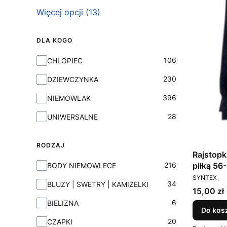
Więcej opcji (13)
DLA KOGO
Dla Kogo
106
CHLOPIEC
230
DZIEWCZYNKA
396
NIEMOWLAK
28
UNIWERSALNE
RODZAJ
Rajstopk
Rodzaj
216
piłką 56
BODY NIEMOWLECE
PRODUCEN
SYNTEX
34
BLUZY | SWETRY | KAMIZELKI
Cena
15,00 zł
6
BIELIZNA
Do kos
20
CZAPKI