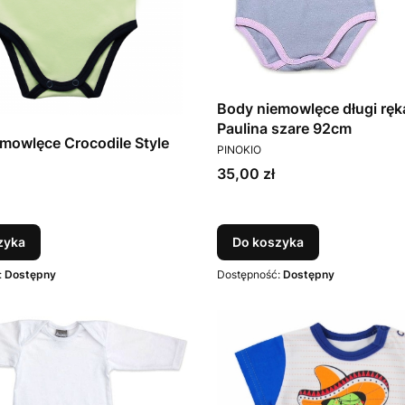
Body niemowlęce długi rę
Paulina szare 92cm
mowlęce Crocodile Style
PRODUCENT
PINOKIO
Cena
35,00 zł
T
zyka
Do koszyka
:
Dostępny
Dostępność:
Dostępny