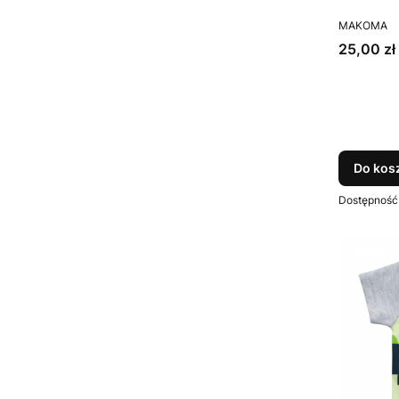
PRODUCEN
MAKOMA
Cena
25,00 zł
Do kos
Dostępność