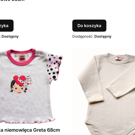
T
zyka
Do koszyka
:
Dostępny
Dostępność:
Dostępny
ka niemowlęca Greta 68cm