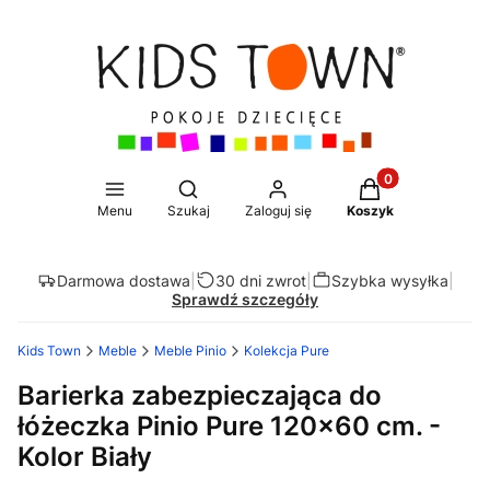
Produkty w koszy
Otwórz wyszukiwarkę
Menu
Szukaj
Zaloguj się
Koszyk
Darmowa dostawa
|
30 dni zwrot
|
Szybka wysyłka
|
Sprawdź szczegóły
Kids Town
Meble
Meble Pinio
Kolekcja Pure
Barierka zabezpieczająca do
łóżeczka Pinio Pure 120x60 cm. -
Kolor Biały