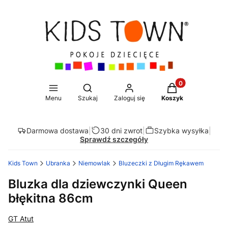
Produkty w koszy
Otwórz wyszukiwarkę
Menu
Szukaj
Zaloguj się
Koszyk
Darmowa dostawa
|
30 dni zwrot
|
Szybka wysyłka
|
Sprawdź szczegóły
Kids Town
Ubranka
Niemowlak
Bluzeczki z Długim Rękawem
Bluzka dla dziewczynki Queen
błękitna 86cm
GT Atut