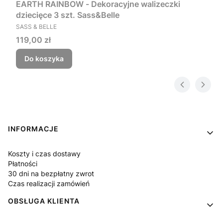
EARTH RAINBOW - Dekoracyjne walizeczki
dziecięce 3 szt. Sass&Belle
PRODUCENT
SASS & BELLE
Cena
119,00 zł
Do koszyka
Linki w stopce
INFORMACJE
Koszty i czas dostawy
Płatności
30 dni na bezpłatny zwrot
Czas realizacji zamówień
OBSŁUGA KLIENTA