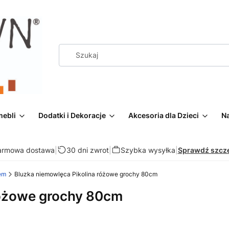
mebli
Dodatki i Dekoracje
Akcesoria dla Dzieci
Na
armowa dostawa
|
30 dni zwrot
|
Szybka wysyłka
|
Sprawdź szcz
em
Bluzka niemowlęca Pikolina różowe grochy 80cm
różowe grochy 80cm