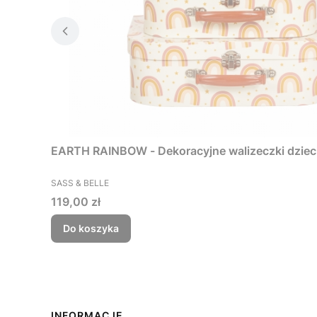
EARTH RAINBOW - Dekoracyjne walizeczki dzieci
PRODUCENT
SASS & BELLE
Cena
119,00 zł
Do koszyka
INFORMACJE