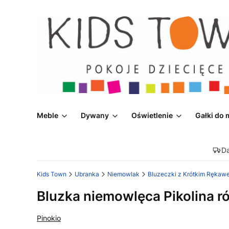
Meble
Dywany
Oświetlenie
Gałki do 
D
Kids Town
Ubranka
Niemowlak
Bluzeczki z Krótkim Rękaw
Bluzka niemowlęca Pikolina 
Pinokio