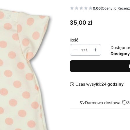
0.00
(Oceny: 0 Recenzj
Cena
35,00 zł
Ilość
Dostępno
szt.
Dostępny
Czas wysyłki:
24 godziny
Darmowa dostawa
|
3