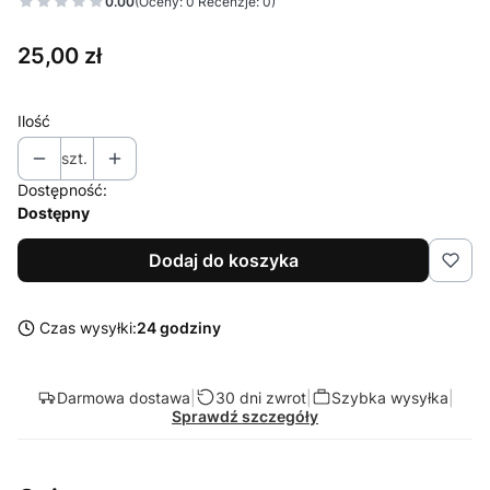
0.00
(Oceny: 0 Recenzje: 0)
Cena
25,00 zł
Ilość
szt.
Dostępność:
Dostępny
Dodaj do koszyka
Czas wysyłki:
24 godziny
Darmowa dostawa
|
30 dni zwrot
|
Szybka wysyłka
|
Sprawdź szczegóły