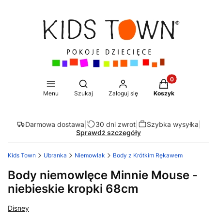
Produkty w koszy
Otwórz wyszukiwarkę
Menu
Szukaj
Zaloguj się
Koszyk
Darmowa dostawa
|
30 dni zwrot
|
Szybka wysyłka
|
Sprawdź szczegóły
Kids Town
Ubranka
Niemowlak
Body z Krótkim Rękawem
Body niemowlęce Minnie Mouse -
niebieskie kropki 68cm
Disney