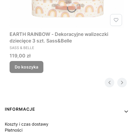
EARTH RAINBOW - Dekoracyjne walizeczki
dziecięce 3 szt. Sass&Belle
PRODUCENT
SASS & BELLE
Cena
119,00 zł
Do koszyka
Linki w stopce
INFORMACJE
Koszty i czas dostawy
Płatności