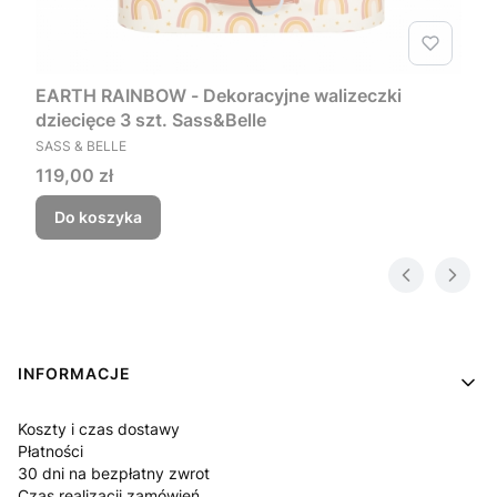
EARTH RAINBOW - Dekoracyjne walizeczki
dziecięce 3 szt. Sass&Belle
PRODUCENT
SASS & BELLE
Cena
119,00 zł
Do koszyka
Linki w stopce
INFORMACJE
Koszty i czas dostawy
Płatności
30 dni na bezpłatny zwrot
Czas realizacji zamówień