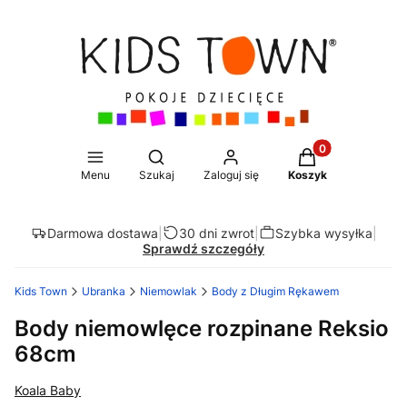
Produkty w koszy
Otwórz wyszukiwarkę
Menu
Szukaj
Zaloguj się
Koszyk
Darmowa dostawa
|
30 dni zwrot
|
Szybka wysyłka
|
Sprawdź szczegóły
Kids Town
Ubranka
Niemowlak
Body z Długim Rękawem
Body niemowlęce rozpinane Reksio
68cm
Koala Baby