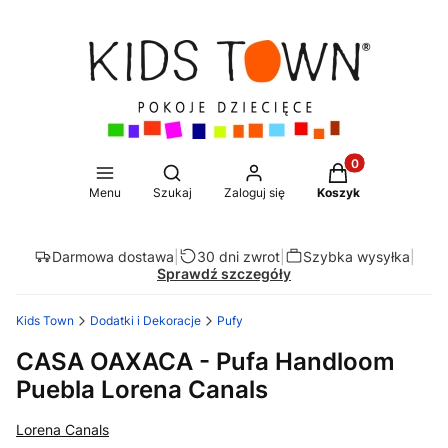
Produkty w koszy
Otwórz wyszukiwarkę
Menu
Szukaj
Zaloguj się
Koszyk
Darmowa dostawa
|
30 dni zwrot
|
Szybka wysyłka
|
Sprawdź szczegóły
Kids Town
Dodatki i Dekoracje
Pufy
CASA OAXACA - Pufa Handloom
Puebla Lorena Canals
Lorena Canals