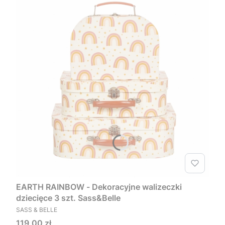
EARTH RAINBOW - Dekoracyjne walizeczki
dziecięce 3 szt. Sass&Belle
PRODUCENT
SASS & BELLE
Cena
119,00 zł