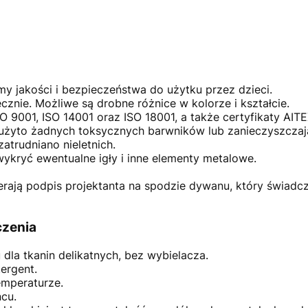
my jakości i bezpieczeństwa do użytku przez dzieci.
cznie. Możliwe są drobne różnice w kolorze i kształcie.
O 9001, ISO 14001 oraz ISO 18001, a także certyfikaty AITE
użyto żadnych toksycznych barwników lub zanieczyszczaj
atrudniano nieletnich.
wykryć ewentualne igły i inne elementy metalowe.
ają podpis projektanta na spodzie dywanu, który świadcz
czenia
dla tkanin delikatnych, bez wybielacza.
ergent.
emperaturze.
ńcu.