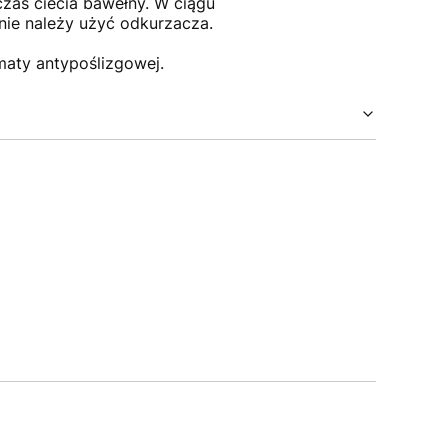
czas ciecia bawełny. W ciągu
nie należy użyć odkurzacza.
maty antypoślizgowej.