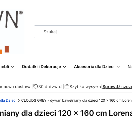
mebli
Dodatki i Dekoracje
Akcesoria dla Dzieci
Na
armowa dostawa
|
30 dni zwrot
|
Szybka wysyłka
|
Sprawdź szcz
la Dzieci
CLOUDS GREY - dywan bawełniany dla dzieci 120 x 160 cm Loren
any dla dzieci 120 x 160 cm Loren