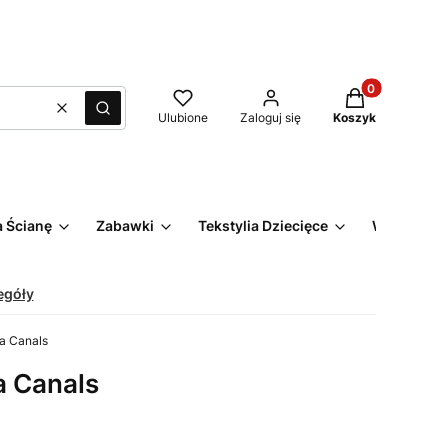
Produkty w kos
Wyczyść
Szukaj
Ulubione
Zaloguj się
Koszyk
 Ścianę
Zabawki
Tekstylia Dziecięce
Wyprzeda
egóły
a Canals
a Canals