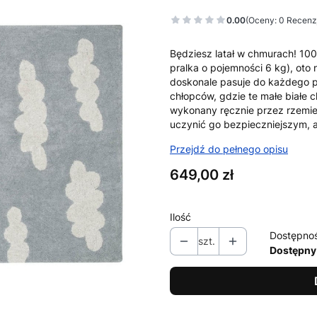
0.00
(Oceny: 0 Recenzj
Będziesz latał w chmurach!
100
pralka o pojemności 6 kg), oto
doskonale pasuje do każdego po
chłopców, gdzie te małe białe 
wykonany ręcznie przez rzemieś
uczynić go bezpieczniejszym, a 
Przejdź do pełnego opisu
Cena
649,00 zł
Ilość
Dostępno
szt.
Dostępny