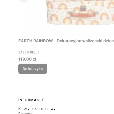
EARTH RAINBOW - Dekoracyjne walizeczki dzieci
PRODUCENT
SASS & BELLE
Cena
119,00 zł
Do koszyka
Linki w stopce
INFORMACJE
Koszty i czas dostawy
Płatności