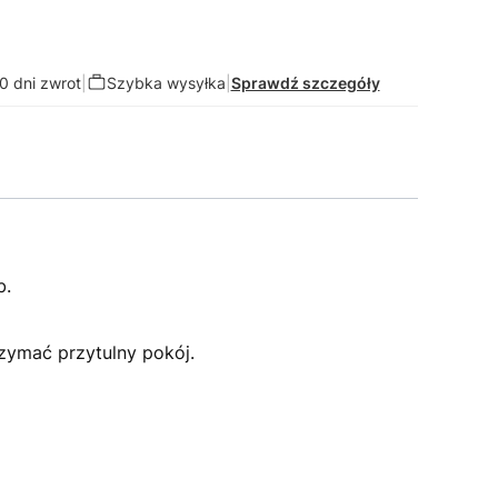
0 dni zwrot
|
Szybka wysyłka
|
Sprawdź szczegóły
b.
zymać przytulny pokój.