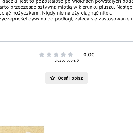
ię klaczki, jest to pozostałość po włóknach powstałych pod
arto przeczesać sztywna miotłą w kierunku pluszu. Następ
bciąć nożyczkami. Nigdy nie należy ciągnąć nitek.
rzyczepności dywanu do podłogi, zaleca się zastosowanie 
0.00
Liczba ocen: 0
Oceń i opisz