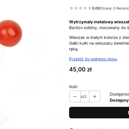
0.00
(Oceny: 0 Recenzj
Wytrzymały metalowy wiesza
Bardzo solidny, mocowany do 
Wieszak w białym kolorze z dw
Gałki kulki na wieszaku świetni
ręką.
Przejdź do pełnego opisu
Cena
45,00 zł
Ilość
Dostępno
szt.
Dostępny