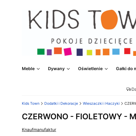
Meble
Dywany
Oświetlenie
Gałki do 
D
Kids Town
Dodatki i Dekoracje
Wieszaczki i Haczyki
CZERW
CZERWONO - FIOLETOWY - Me
Knaufmanufaktur