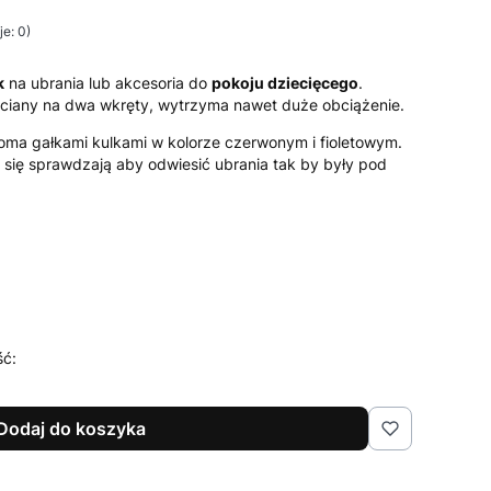
e: 0)
k
na ubrania lub akcesoria do
pokoju dziecięcego
.
ściany na dwa wkręty, wytrzyma nawet duże obciążenie.
oma gałkami kulkami w kolorze czerwonym i fioletowym.
e się sprawdzają aby odwiesić ubrania tak by były pod
ść:
Dodaj do koszyka