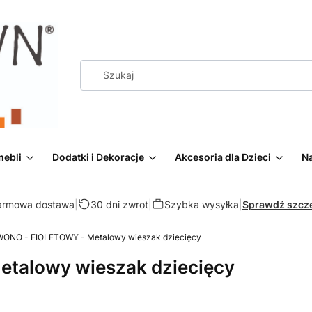
mebli
Dodatki i Dekoracje
Akcesoria dla Dzieci
Na
armowa dostawa
|
30 dni zwrot
|
Szybka wysyłka
|
Sprawdź szcz
ONO - FIOLETOWY - Metalowy wieszak dziecięcy
talowy wieszak dziecięcy