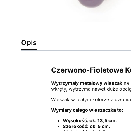
Opis
Czerwono-Fioletowe Kul
Wytrzymały metalowy wieszak
na 
wkręty, wytrzyma nawet duże obci
Wieszak w białym kolorze z dwoma
Wymiary całego wieszaczka to:
Wysokość: ok. 13,5 cm.
Szerokość: ok. 5 cm.