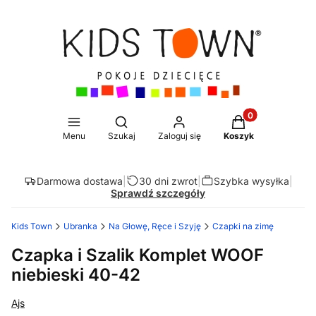
Produkty w koszy
Otwórz wyszukiwarkę
Menu
Szukaj
Zaloguj się
Koszyk
Darmowa dostawa
|
30 dni zwrot
|
Szybka wysyłka
|
Sprawdź szczegóły
Kids Town
Ubranka
Na Głowę, Ręce i Szyję
Czapki na zimę
Czapka i Szalik Komplet WOOF
niebieski 40-42
Ajs