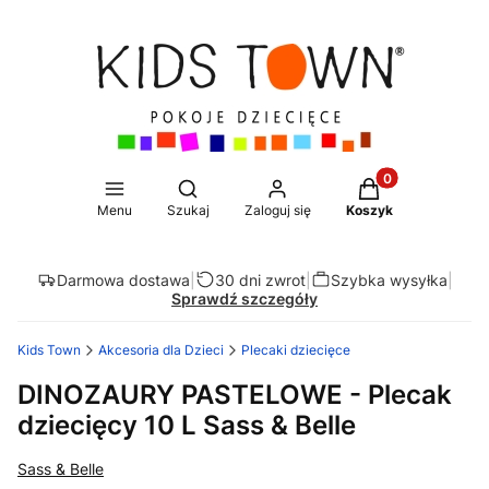
Produkty w koszy
Otwórz wyszukiwarkę
Menu
Szukaj
Zaloguj się
Koszyk
Darmowa dostawa
|
30 dni zwrot
|
Szybka wysyłka
|
Sprawdź szczegóły
Kids Town
Akcesoria dla Dzieci
Plecaki dziecięce
DINOZAURY PASTELOWE - Plecak
dziecięcy 10 L Sass & Belle
Sass & Belle