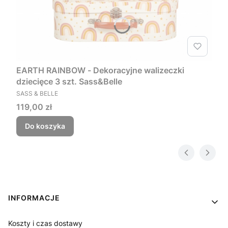
EARTH RAINBOW - Dekoracyjne walizeczki
dziecięce 3 szt. Sass&Belle
PRODUCENT
SASS & BELLE
Cena
119,00 zł
Do koszyka
Linki w stopce
INFORMACJE
Koszty i czas dostawy