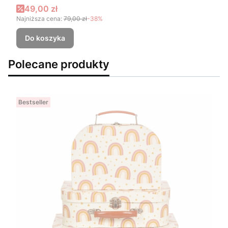
Cena promocyjna
49,00 zł
Najniższa cena:
79,00 zł
-38%
Do koszyka
Polecane produkty
Bestseller