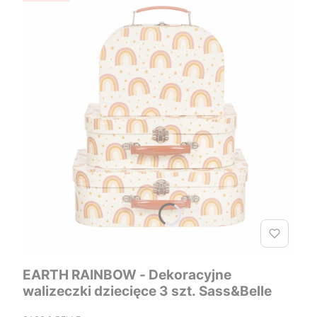
EARTH RAINBOW - Dekoracyjne
walizeczki dziecięce 3 szt. Sass&Belle
PRODUCENT