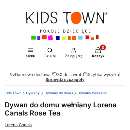
Produkty w koszy
Otwórz wyszukiwarkę
Menu
Szukaj
Zaloguj się
Koszyk
Darmowa dostawa
|
30 dni zwrot
|
Szybka wysyłka
|
Sprawdź szczegóły
Kids Town
Dywany
Dywany do domu
Dywany Wełniane
Dywan do domu wełniany Lorena
Canals Rose Tea
Lorena Canals