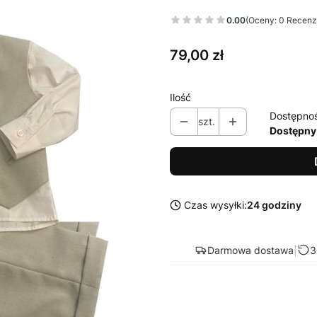
0.00
(Oceny: 0 Recenzj
Cena
79,00 zł
Ilość
Dostępno
szt.
Dostępny
Czas wysyłki:
24 godziny
Darmowa dostawa
|
3