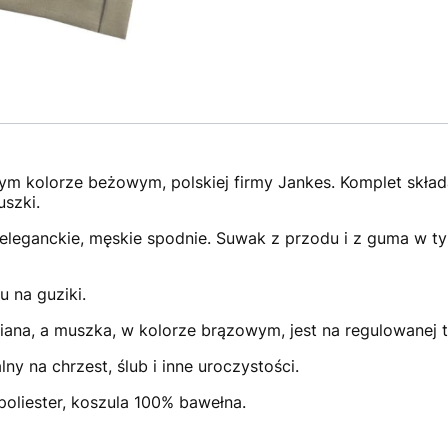
m kolorze beżowym, polskiej firmy Jankes. Komplet składa
uszki.
leganckie, męskie spodnie. Suwak z przodu i z guma w tyln
 na guziki.
iana, a muszka, w kolorze brązowym, jest na regulowanej 
ny na chrzest, ślub i inne uroczystości.
poliester, koszula 100% bawełna.