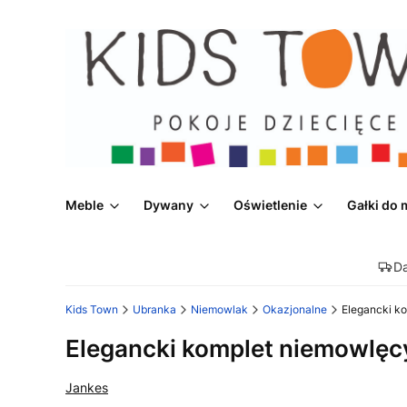
Meble
Dywany
Oświetlenie
Gałki do 
D
Kids Town
Ubranka
Niemowlak
Okazjonalne
Elegancki k
Elegancki komplet niemowlę
Jankes