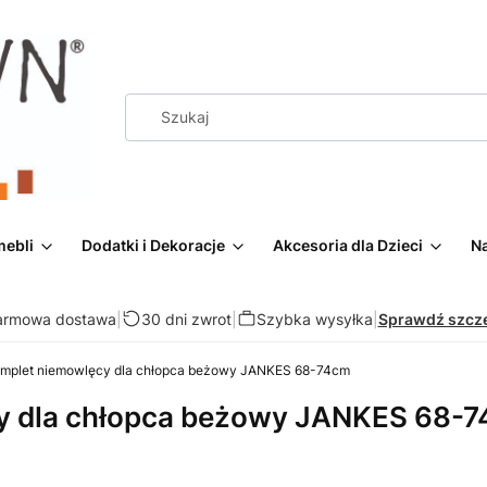
mebli
Dodatki i Dekoracje
Akcesoria dla Dzieci
Na
armowa dostawa
|
30 dni zwrot
|
Szybka wysyłka
|
Sprawdź szcz
omplet niemowlęcy dla chłopca beżowy JANKES 68-74cm
cy dla chłopca beżowy JANKES 68-