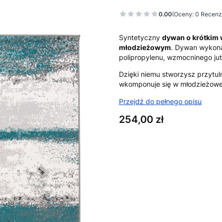
0.00
(Oceny: 0 Recenzj
Syntetyczny
dywan o krótkim 
młodzieżowym
. Dywan wykona
polipropylenu, wzmocninego ju
Dzięki niemu stworzysz przytul
wkomponuje się w młodzieżowe
Przejdź do pełnego opisu
Cena
254,00 zł
Wybierz wariant produktu:
Poszczególne warianty mogą ró
*
Rozmiar
Wybierz