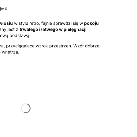
e: 0)
włosiu
w stylu retro, fajnie sprawdzi się w
pokoju
ny jest z
trwałego i łatwego w pielęgnacji
tową podstawą.
ną, przyciągającą wzrok przestrzeń. Wzór dobrze
 wnętrza.
żnić się ceną