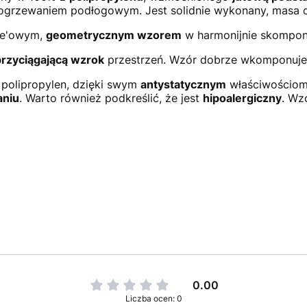
ogrzewaniem podłogowym. Jest solidnie wykonany, masa 
ge'owym,
geometrycznym wzorem
w harmonijnie skompo
przyciągającą wzrok
przestrzeń. Wzór dobrze wkomponuje 
- polipropylen, dzięki swym
antystatycznym
właściwościom
aniu
. Warto również podkreślić, że jest
hipoalergiczny
. Wz
0.00
Liczba ocen: 0