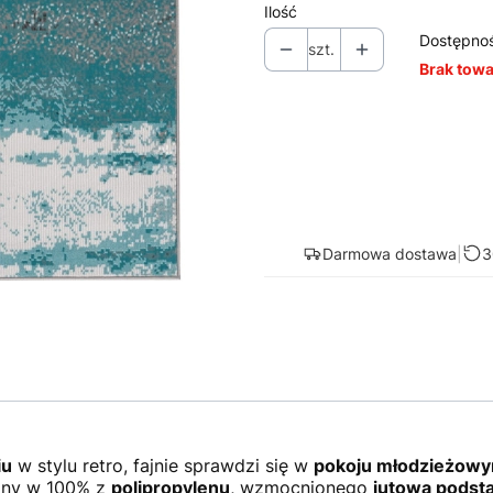
Ilość
Dostępno
szt.
Brak tow
Darmowa dostawa
|
3
iu
w stylu retro, fajnie sprawdzi się w
pokoju młodzieżow
any w 100% z
polipropylenu
, wzmocnionego
jutową podst