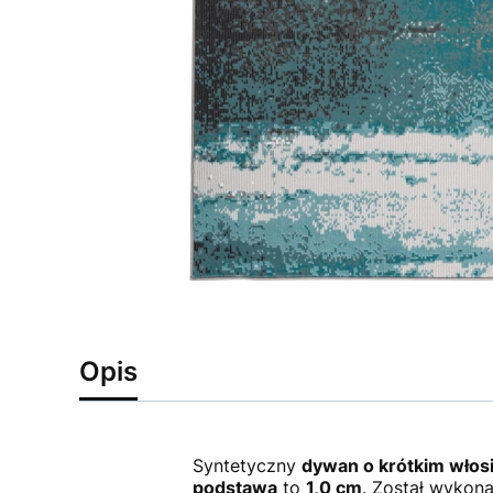
Opis
Syntetyczny
dywan o krótkim włos
podstawą
to
1,0 cm
. Został wykon