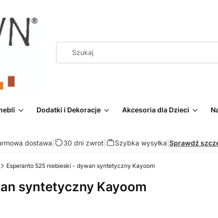
mebli
Dodatki i Dekoracje
Akcesoria dla Dzieci
Na
armowa dostawa
|
30 dni zwrot
|
Szybka wysyłka
|
Sprawdź szcz
Esperanto 525 niebieski - dywan syntetyczny Kayoom
ywan syntetyczny Kayoom