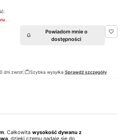
ść:
aru
Powiadom mnie o
dostępności
0 dni zwrot
|
Szybka wysyłka
|
Sprawdź szczegóły
ym
. Całkowita
wysokość dywanu z
awą
, dzięki czemu nadaje się do