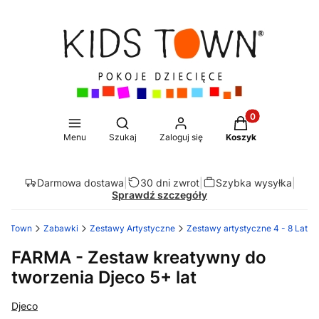
Produkty w koszy
Otwórz wyszukiwarkę
Menu
Szukaj
Zaloguj się
Koszyk
Darmowa dostawa
|
30 dni zwrot
|
Szybka wysyłka
|
Sprawdź szczegóły
ds Town
Zabawki
Zestawy Artystyczne
Zestawy artystyczne 4 - 8 Lat
FARMA - Zestaw kreatywny do
tworzenia Djeco 5+ lat
Djeco