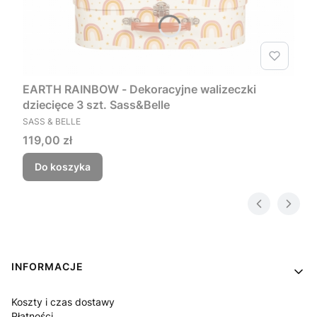
EARTH RAINBOW - Dekoracyjne walizeczki
dziecięce 3 szt. Sass&Belle
PRODUCENT
SASS & BELLE
Cena
119,00 zł
Do koszyka
Linki w stopce
INFORMACJE
Koszty i czas dostawy
Płatności