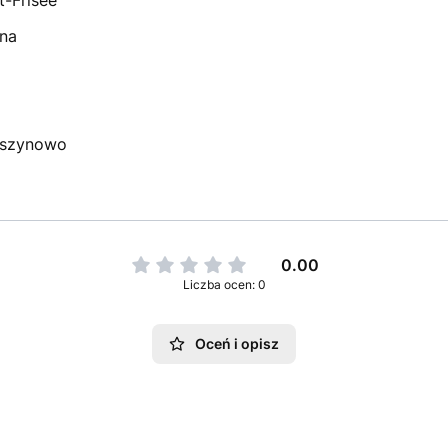
łna
aszynowo
0.00
Liczba ocen: 0
Oceń i opisz