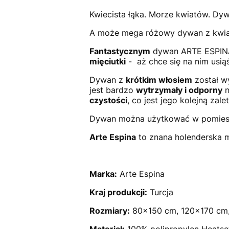
Kwiecista łąka. Morze kwiatów. Dyw
A może mega różowy dywan z kwia
Fantastycznym
dywan ARTE ESPINA 
mięciutki
- aż chce się na nim usiąś
Dywan z
krótkim włosiem
został w
jest bardzo
wytrzymały i odporny
n
czystości
, co jest jego kolejną za
Dywan można użytkować w pomies
Arte Espina
to znana holenderska 
Marka:
Arte Espina
Kraj produkcji:
Turcja
Rozmiary:
80x150 cm, 120x170 cm
Materiał:
100% polipropylen Heatset