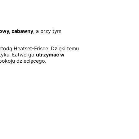
owy, zabawny
, a przy tym
todą Heatset-Frisee. Dzięki temu
otyku. Łatwo go
utrzymać w
pokoju dziecięcego.