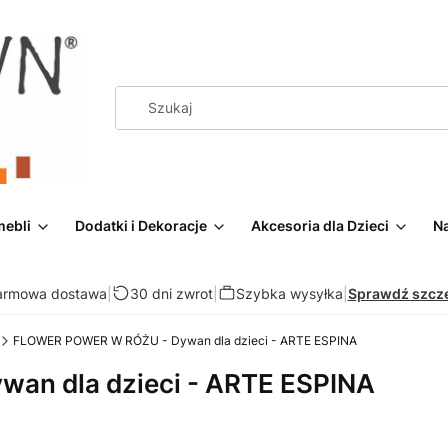
mebli
Dodatki i Dekoracje
Akcesoria dla Dzieci
Na
armowa dostawa
|
30 dni zwrot
|
Szybka wysyłka
|
Sprawdź szcz
FLOWER POWER W RÓŻU - Dywan dla dzieci - ARTE ESPINA
n dla dzieci - ARTE ESPINA