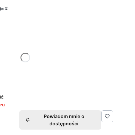
e: 0)
żnić się ceną
ść:
aru
Powiadom mnie o
dostępności