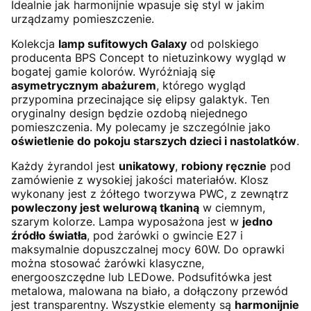
Idealnie jak harmonijnie wpasuje się styl w jakim
urządzamy pomieszczenie.
Kolekcja
lamp sufitowych Galaxy
od polskiego
producenta BPS Concept to nietuzinkowy wygląd w
bogatej gamie kolorów. Wyróżniają się
asymetrycznym abażurem
, którego wygląd
przypomina przecinające się elipsy galaktyk. Ten
oryginalny design będzie ozdobą niejednego
pomieszczenia. My polecamy je szczególnie jako
oświetlenie do pokoju starszych dzieci i nastolatków
.
Każdy żyrandol jest
unikatowy
,
robiony ręcznie
pod
zamówienie z wysokiej jakości materiałów. Klosz
wykonany jest z żółtego tworzywa PWC, z zewnątrz
powleczony jest welurową tkaniną
w ciemnym,
szarym kolorze. Lampa wyposażona jest w
jedno
źródło światła
, pod żarówki o gwincie E27 i
maksymalnie dopuszczalnej mocy 60W. Do oprawki
można stosować żarówki klasyczne,
energooszczędne lub LEDowe. Podsufitówka jest
metalowa, malowana na biało, a dołączony przewód
jest transparentny. Wszystkie elementy są
harmonijnie