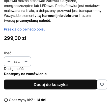
oprawki można stosować żarówki klasyczne,
energooszczędne lub LEDowe. Podsufitówka jest metalowa,
malowana na biało, a dołączony przewód jest transparentny.
Wszystkie elementy są
harmonijnie dobrane
i razem
tworzą
przemyślaną całość
.
Przejdź do pełnego opisu
Cena
299,00 zł
Ilość
szt.
Dostępność:
Dostępny na zamówienie
Dodaj do koszyka
Czas wysyłki:
7 - 14 dni