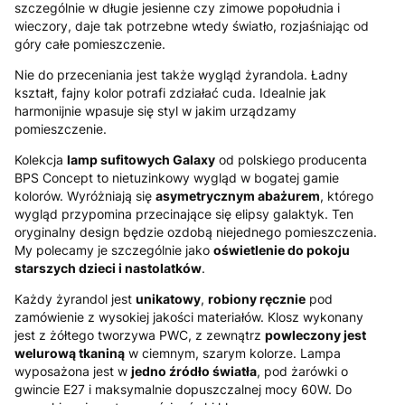
szczególnie w długie jesienne czy zimowe popołudnia i
wieczory, daje tak potrzebne wtedy światło, rozjaśniając od
góry całe pomieszczenie.
Nie do przeceniania jest także wygląd żyrandola. Ładny
kształt, fajny kolor potrafi zdziałać cuda. Idealnie jak
harmonijnie wpasuje się styl w jakim urządzamy
pomieszczenie.
Kolekcja
lamp sufitowych Galaxy
od polskiego producenta
BPS Concept to nietuzinkowy wygląd w bogatej gamie
kolorów. Wyróżniają się
asymetrycznym abażurem
, którego
wygląd przypomina przecinające się elipsy galaktyk. Ten
oryginalny design będzie ozdobą niejednego pomieszczenia.
My polecamy je szczególnie jako
oświetlenie do pokoju
starszych dzieci i nastolatków
.
Każdy żyrandol jest
unikatowy
,
robiony ręcznie
pod
zamówienie z wysokiej jakości materiałów. Klosz wykonany
jest z żółtego tworzywa PWC, z zewnątrz
powleczony jest
welurową tkaniną
w ciemnym, szarym kolorze. Lampa
wyposażona jest w
jedno źródło światła
, pod żarówki o
gwincie E27 i maksymalnie dopuszczalnej mocy 60W. Do