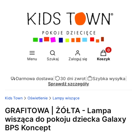
Produkty w koszy
Otwórz wyszukiwarkę
Menu
Szukaj
Zaloguj się
Koszyk
Darmowa dostawa
|
30 dni zwrot
|
Szybka wysyłka
|
Sprawdź szczegóły
Kids Town
Oświetlenie
Lampy wiszące
GRAFITOWA | ŻÓŁTA - Lampa
wisząca do pokoju dziecka Galaxy
BPS Koncept