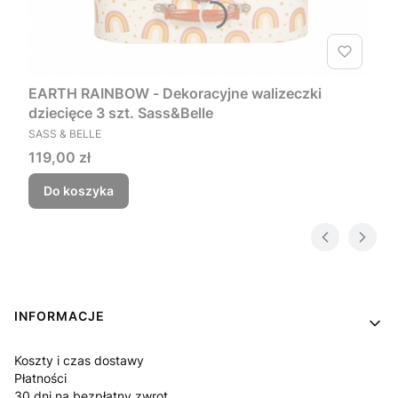
EARTH RAINBOW - Dekoracyjne walizeczki
dziecięce 3 szt. Sass&Belle
PRODUCENT
SASS & BELLE
Cena
119,00 zł
Do koszyka
Linki w stopce
INFORMACJE
Koszty i czas dostawy
Płatności
30 dni na bezpłatny zwrot