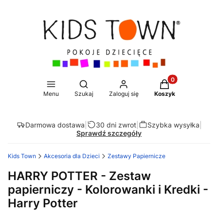
Produkty w koszy
Otwórz wyszukiwarkę
Menu
Szukaj
Zaloguj się
Koszyk
Darmowa dostawa
|
30 dni zwrot
|
Szybka wysyłka
|
Sprawdź szczegóły
Kids Town
Akcesoria dla Dzieci
Zestawy Papiernicze
HARRY POTTER - Zestaw
papierniczy - Kolorowanki i Kredki -
Harry Potter