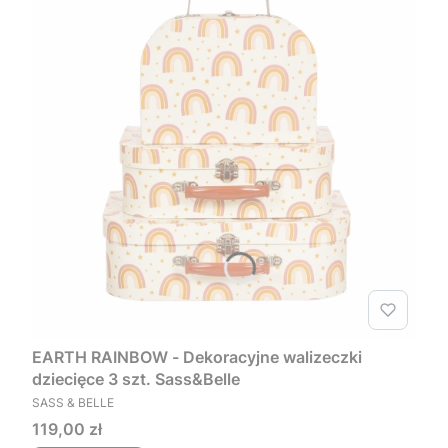
EARTH RAINBOW - Dekoracyjne walizeczki
dziecięce 3 szt. Sass&Belle
PRODUCENT
SASS & BELLE
Cena
119,00 zł