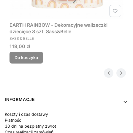
EARTH RAINBOW - Dekoracyjne walizeczki
dziecięce 3 szt. Sass&Belle
PRODUCENT
SASS & BELLE
Cena
119,00 zł
Do koszyka
Linki w stopce
INFORMACJE
Koszty i czas dostawy
Płatności
30 dni na bezpłatny zwrot
Czas realizacji zamówień