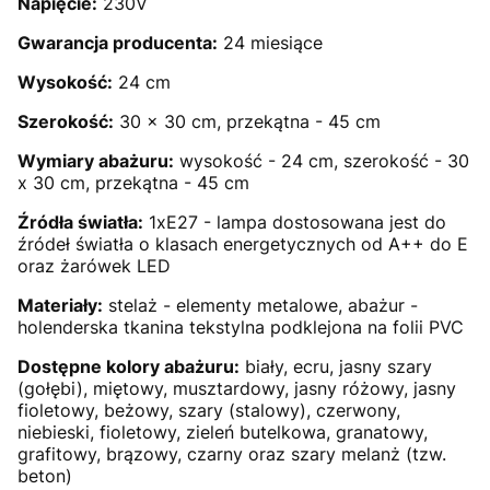
Napięcie:
230V
Gwarancja producenta:
24 miesiące
Wysokość:
24 cm
Szerokość:
30 x 30 cm, przekątna - 45 cm
Wymiary abażuru:
wysokość - 24 cm, szerokość - 30
x 30 cm, przekątna - 45 cm
Źródła światła:
1xE27 - lampa dostosowana jest do
źródeł światła o klasach energetycznych od A++ do E
oraz żarówek LED
Materiały:
stelaż - elementy metalowe, abażur -
holenderska tkanina tekstylna podklejona na folii PVC
Dostępne kolory abażuru:
biały, ecru, jasny szary
(gołębi), miętowy, musztardowy, jasny różowy, jasny
fioletowy, beżowy, szary (stalowy), czerwony,
niebieski, fioletowy, zieleń butelkowa, granatowy,
grafitowy, brązowy, czarny oraz szary melanż (tzw.
beton)