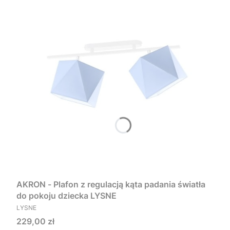
AKRON - Plafon z regulacją kąta padania światła
do pokoju dziecka LYSNE
PRODUCENT
LYSNE
Cena
229,00 zł