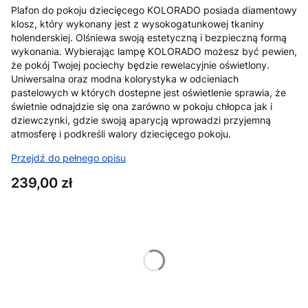
Plafon do pokoju dziecięcego KOLORADO posiada diamentowy
klosz, który wykonany jest z wysokogatunkowej tkaniny
holenderskiej. Olśniewa swoją estetyczną i bezpieczną formą
wykonania. Wybierając lampę KOLORADO możesz być pewien,
że pokój Twojej pociechy będzie rewelacyjnie oświetlony.
Uniwersalna oraz modna kolorystyka w odcieniach
pastelowych w których dostepne jest oświetlenie sprawia, że
świetnie odnajdzie się ona zarówno w pokoju chłopca jak i
dziewczynki, gdzie swoją aparycją wprowadzi przyjemną
atmosferę i podkreśli walory dziecięcego pokoju.
Przejdź do pełnego opisu
Cena
239,00 zł
Wybierz wariant produktu:
Poszczególne warianty mogą różnić się ceną
*
Kolor abażuru
Wybierz