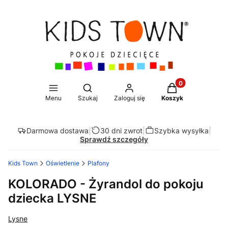
Produkty w koszy
Otwórz wyszukiwarkę
Menu
Szukaj
Zaloguj się
Koszyk
Darmowa dostawa
|
30 dni zwrot
|
Szybka wysyłka
|
Sprawdź szczegóły
Kids Town
Oświetlenie
Plafony
KOLORADO - Żyrandol do pokoju
dziecka LYSNE
Lysne