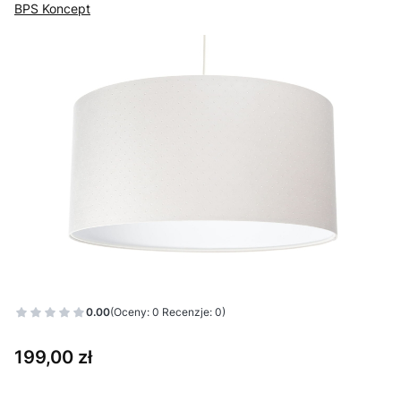
BPS Koncept
0.00
(Oceny: 0 Recenzje: 0)
Cena
199,00 zł
Wybierz wariant produktu: