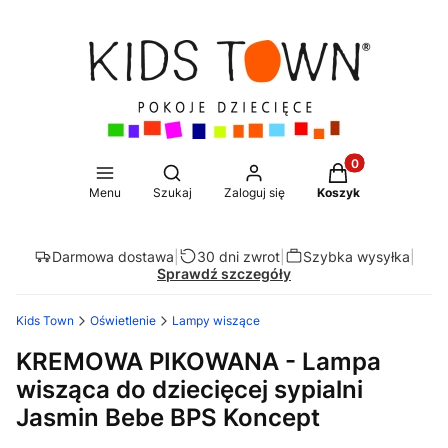
Produkty w koszy
Otwórz wyszukiwarkę
Menu
Szukaj
Zaloguj się
Koszyk
Darmowa dostawa
|
30 dni zwrot
|
Szybka wysyłka
|
Sprawdź szczegóły
Kids Town
Oświetlenie
Lampy wiszące
KREMOWA PIKOWANA - Lampa
wisząca do dziecięcej sypialni
Jasmin Bebe BPS Koncept