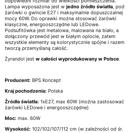
odpowiedni rozmiar do wielkości pomieszczenia.
Lampa wyposażona jest w
jedno źródło światła
, pod
żarówki o gwincie E27 i maksymalnie dopuszczalnej
mocy 60W. Do oprawki można stosować żarówki
klasyczne, energooszczędne lub LEDowe.
Podsufitówka jest metalowa, malowana na biało, a
dołączony przewód jest w białym oplocie, zatem
wszystkie elementy są kolorystycznie spójne i razem
tworzą przemyślaną całość.
Żyrandol jest
w całości wyprodukowany w Polsce
.
Producent:
BPS Koncept
Kraj pochodzenia:
Polska
Źródła światła:
1xE27, max 60W (można zastosować
żarówki LEDowe i energooszczędne)
Moc:
max. 60W
Wysokość:
102/102/107/112 cm (w zależności od śr.