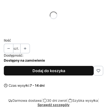
Poszczególne warianty mogą różnić się ceną
*
średnica abażuru
Wybierz
Ilość
szt.
Dostępność:
Dostępny na zamówienie
Dodaj do koszyka
Czas wysyłki:
7 - 14 dni
Darmowa dostawa
|
30 dni zwrot
|
Szybka wysyłka
|
Sprawdź szczegóły