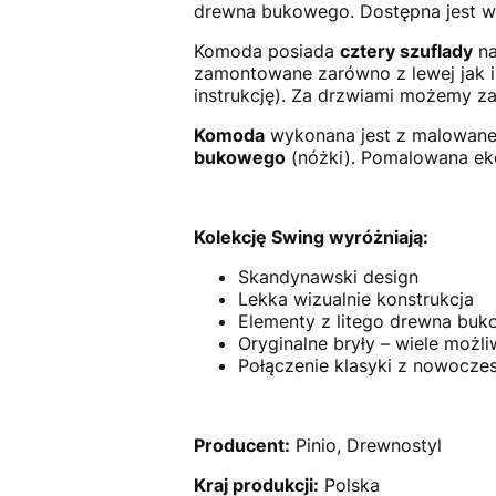
drewna bukowego. Dostępna jest w
Komoda posiada
cztery szuflady
na
zamontowane zarówno z lewej jak i
instrukcję). Za drzwiami możemy 
Komoda
wykonana jest z malowan
bukowego
(nóżki). Pomalowana ek
Kolekcję Swing wyróżniają:
Skandynawski design
Lekka wizualnie konstrukcja
Elementy z litego drewna bu
Oryginalne bryły – wiele możli
Połączenie klasyki z nowocze
Producent:
Pinio, Drewnostyl
Kraj produkcji:
Polska