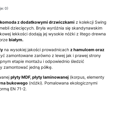
e: 0)
a komoda z dodatkowymi drzwiczkami
z kolekcji Swing
mebli dziecięcych. Bryła wyróżnia się skandynawskim
tkowej lekkości dodają jej wysokie nóżki z litego drewna
lorze
białym.
dy
na wysokiej jakości prowadnicach
z hamulcem oraz
yć zamontowane zarówno z lewej jak i prawej strony
ępnym etapie montażu i odpowiednio śledzić
my zamontować jedną półkę.
wanej
płyty MDF, płyty laminowanej
(korpus, elementy
ewna bukowego
(nóżki). Pomalowana ekologicznymi
ormą EN 71-2.