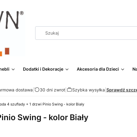
mebli
Dodatki i Dekoracje
Akcesoria dla Dzieci
Na
armowa dostawa
|
30 dni zwrot
|
Szybka wysyłka
|
Sprawdź szcz
da 4 szuflady + 1 drzwi Pinio Swing - kolor Biały
inio Swing - kolor Biały