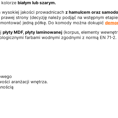
 kolorze
białym lub szarym.
 wysokiej jakości prowadnicach
z hamulcem oraz samod
 prawej strony (decyzję należy podjąć na wstępnym etapie
zamontować jedną półkę. Do komody można dokupić
demon
ej
płyty MDF, płyty laminowanej
(korpus, elementy wewnętr
ologicznymi farbami wodnymi zgodnymi z normą EN 71-2.
kowego
wości aranżacji wnętrza.
snością