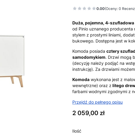
0.00
(Oceny: 0 Recenzj
Duża, pojemna, 4-szufladow
od Pinio uznanego producenta 
stylem z prostymi liniami, doda
bukowego. Dostępna jest w ko
Komoda posiada
cztery szufla
samodomykiem
. Drzwi mogą b
(decyzję należy podjąć na wst
instrukcję). Za drzwiami może
Komoda
wykonana jest z malo
wewnętrzne) oraz z
litego dr
farbami wodnymi zgodnymi z n
Przejdź do pełnego opisu
Cena
2 059,00 zł
Ilość