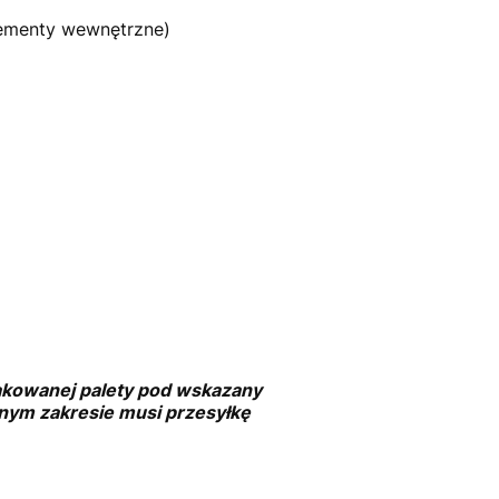
lementy wewnętrzne)
pakowanej palety pod wskazany
asnym zakresie musi przesyłkę