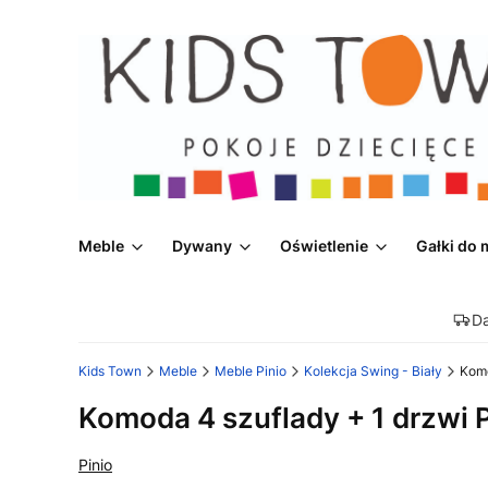
Meble
Dywany
Oświetlenie
Gałki do 
D
Kids Town
Meble
Meble Pinio
Kolekcja Swing - Biały
Komo
Komoda 4 szuflady + 1 drzwi P
Pinio