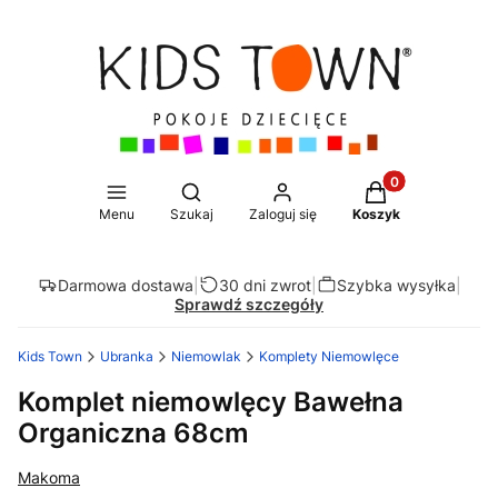
Produkty w koszy
Otwórz wyszukiwarkę
Menu
Szukaj
Zaloguj się
Koszyk
Darmowa dostawa
|
30 dni zwrot
|
Szybka wysyłka
|
Sprawdź szczegóły
Kids Town
Ubranka
Niemowlak
Komplety Niemowlęce
Komplet niemowlęcy Bawełna
Organiczna 68cm
Makoma