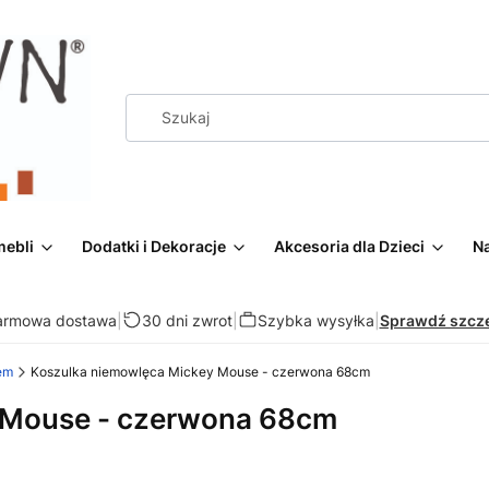
mebli
Dodatki i Dekoracje
Akcesoria dla Dzieci
Na
armowa dostawa
|
30 dni zwrot
|
Szybka wysyłka
|
Sprawdź szcz
em
Koszulka niemowlęca Mickey Mouse - czerwona 68cm
 Mouse - czerwona 68cm