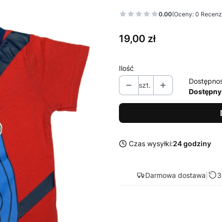
0.00
(Oceny: 0 Recenzj
Cena
19,00 zł
Ilość
Dostępno
szt.
Dostępny
Czas wysyłki:
24 godziny
Darmowa dostawa
|
3