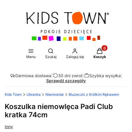
Produkty w koszy
Otwórz wyszukiwarkę
Menu
Szukaj
Zaloguj się
Koszyk
Darmowa dostawa
|
30 dni zwrot
|
Szybka wysyłka
|
Sprawdź szczegóły
Kids Town
Ubranka
Niemowlak
Bluzeczki z Krótkim Rękawem
Koszulka niemowlęca Padi Club
kratka 74cm
Inny