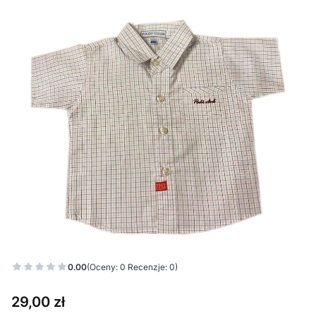
0.00
(Oceny: 0 Recenzje: 0)
Cena
29,00 zł