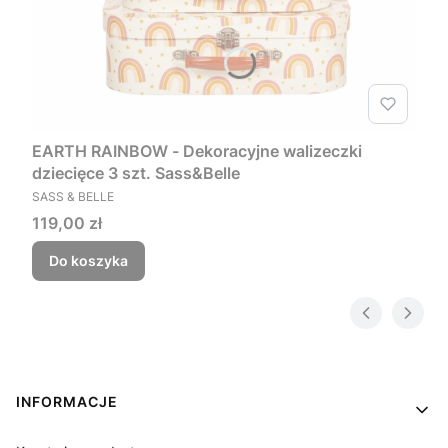
EARTH RAINBOW - Dekoracyjne walizeczki
dziecięce 3 szt. Sass&Belle
PRODUCENT
SASS & BELLE
Cena
119,00 zł
Do koszyka
Linki w stopce
INFORMACJE