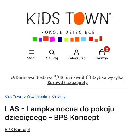
Produkty w koszy
Otwórz wyszukiwarkę
Menu
Szukaj
Zaloguj się
Koszyk
Darmowa dostawa
|
30 dni zwrot
|
Szybka wysyłka
|
Sprawdź szczegóły
Kids Town
Oświetlenie
Kinkiety
LAS - Lampka nocna do pokoju
dziecięcego - BPS Koncept
BPS Koncept