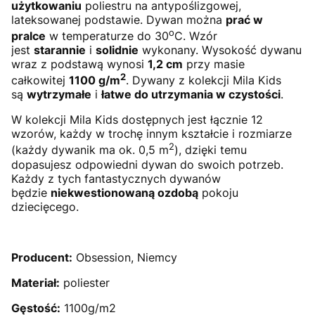
użytkowaniu
poliestru na antypoślizgowej,
lateksowanej podstawie. Dywan można
prać w
o
pralce
w temperaturze do 30
C. Wzór
jest
starannie
i
solidnie
wykonany. Wysokość dywanu
wraz z podstawą wynosi
1,2 cm
przy masie
2
całkowitej
1100 g/m
. Dywany z kolekcji Mila Kids
są
wytrzymałe
i
łatwe do utrzymania w czystości
.
W kolekcji Mila Kids dostępnych jest łącznie 12
wzorów, każdy w trochę innym kształcie i rozmiarze
2
(każdy dywanik ma ok. 0,5 m
), dzięki temu
dopasujesz odpowiedni dywan do swoich potrzeb.
Każdy z tych fantastycznych dywanów
będzie
niekwestionowaną ozdobą
pokoju
dziecięcego.
Producent:
Obsession, Niemcy
Materiał:
poliester
Gęstość:
1100g/m2