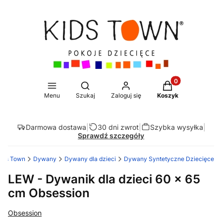
Produkty w koszy
Otwórz wyszukiwarkę
Menu
Szukaj
Zaloguj się
Koszyk
Darmowa dostawa
|
30 dni zwrot
|
Szybka wysyłka
|
Sprawdź szczegóły
ids Town
Dywany
Dywany dla dzieci
Dywany Syntetyczne Dziecięce
LEW - Dywanik dla dzieci 60 x 65
cm Obsession
Obsession