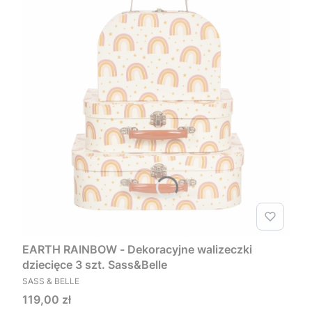
EARTH RAINBOW - Dekoracyjne walizeczki
dziecięce 3 szt. Sass&Belle
PRODUCENT
SASS & BELLE
Cena
119,00 zł