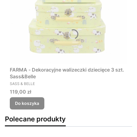
FARMA - Dekoracyjne walizeczki dziecięce 3 szt.
Sass&Belle
PRODUCENT
SASS & BELLE
Cena
119,00 zł
Do koszyka
Polecane produkty