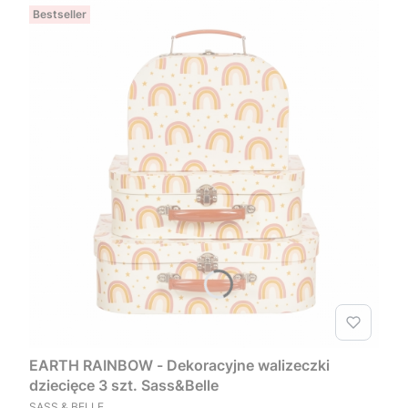
Bestseller
EARTH RAINBOW - Dekoracyjne walizeczki
dziecięce 3 szt. Sass&Belle
PRODUCENT
SASS & BELLE