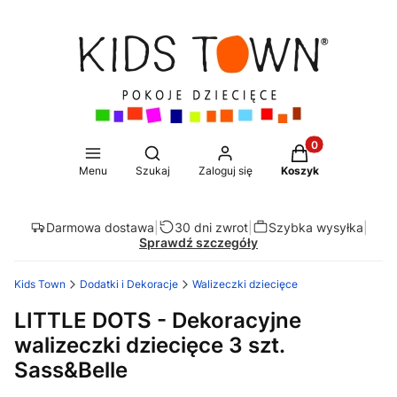
Produkty w koszy
Otwórz wyszukiwarkę
Menu
Szukaj
Zaloguj się
Koszyk
Darmowa dostawa
|
30 dni zwrot
|
Szybka wysyłka
|
Sprawdź szczegóły
Kids Town
Dodatki i Dekoracje
Walizeczki dziecięce
LITTLE DOTS - Dekoracyjne
walizeczki dziecięce 3 szt.
Sass&Belle