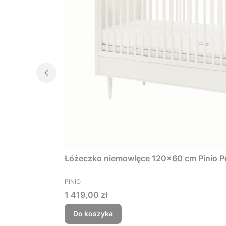
Łóżeczko niemowlęce 120x60 cm Pinio Pe
PRODUCENT
PINIO
Cena
1 419,00 zł
Do koszyka