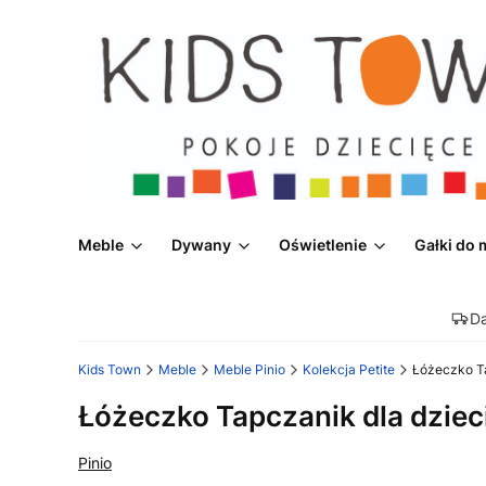
Meble
Dywany
Oświetlenie
Gałki do 
D
Kids Town
Meble
Meble Pinio
Kolekcja Petite
Łóżeczko Ta
Łóżeczko Tapczanik dla dzieci
Pinio