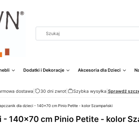
mebli
Dodatki i Dekoracje
Akcesoria dla Dzieci
Na
armowa dostawa
|
30 dni zwrot
|
Szybka wysyłka
|
Sprawdź szcz
pczanik dla dzieci - 140x70 cm Pinio Petite - kolor Szampański
 - 140x70 cm Pinio Petite - kolor 