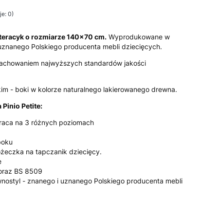
e: 0)
eracyk o rozmiarze 140x70 cm.
Wyprodukowane w
 uznanego Polskiego producenta mebli dziecięcych.
achowaniem najwyższych standardów jakości
m - boki w kolorze naturalnego lakierowanego drewna.
 Pinio Petite:
raca na 3 różnych poziomach
boku
óżeczka na tapczanik dziecięcy.
e
oraz BS 8509
wnostyl - znanego i uznanego Polskiego producenta mebli