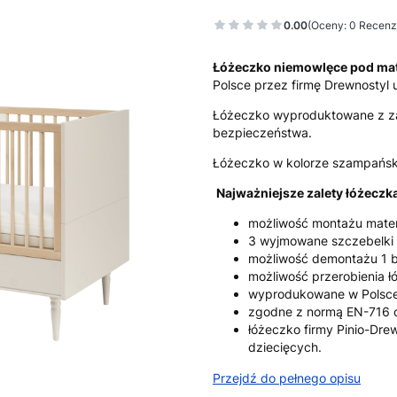
0.00
(Oceny: 0 Recenzj
Łóżeczko niemowlęce pod mat
Polsce przez firmę Drewnostyl
Łóżeczko wyproduktowane z z
bezpieczeństwa.
Łóżeczko w kolorze szampański
Najważniejsze zalety łóżeczka
możliwość montażu mate
3 wyjmowane szczebelki
możliwość demontażu 1 
możliwość przerobienia ł
wyprodukowane w Polsc
zgodne z normą EN-716 
łóżeczko firmy Pinio-Dre
dziecięcych.
Przejdź do pełnego opisu