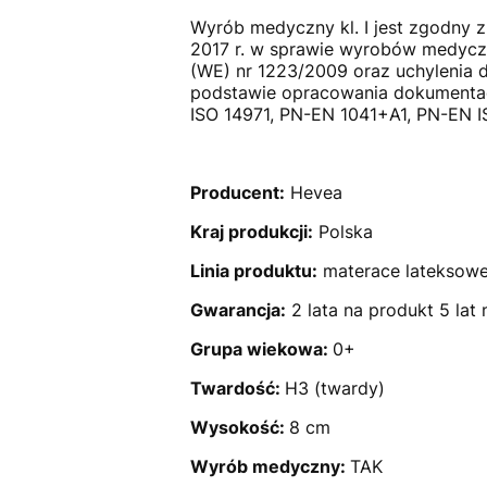
Wyrób medyczny kl. I jest zgodny 
2017 r. w sprawie wyrobów medycz
(WE) nr 1223/2009 oraz uchylenia
podstawie opracowania dokumentacji
ISO 14971, PN-EN 1041+A1, PN-EN I
Producent:
Hevea
Kraj produkcji:
Polska
Linia produktu:
materace lateksow
Gwarancja:
2 lata na produkt 5 lat
Grupa wiekowa:
0+
Twardość:
H3 (twardy)
Wysokość:
8 cm
Wyrób medyczny:
TAK