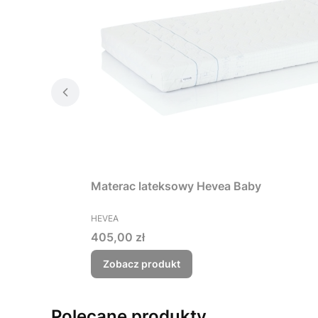
Materac lateksowy Hevea Baby
PRODUCENT
HEVEA
Cena
405,00 zł
Zobacz produkt
Polecane produkty