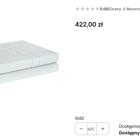
0.00
(Oceny: 0 Recenzj
Cena
422,00 zł
Wybierz wariant produktu:
Poszczególne warianty mogą ró
*
Rozmiar materaca
Wybierz
*
Pokrowiec
Wybierz
Ilość
Dostępno
szt.
Dostępny