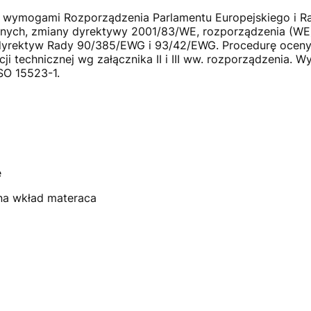
z wymogami Rozporządzenia Parlamentu Europejskiego i Ra
nych, zmiany dyrektywy 2001/83/WE, rozporządzenia (WE)
 dyrektyw Rady 90/385/EWG i 93/42/EWG. Procedurę ocen
 technicznej wg załącznika II i III ww. rozporządzenia. 
SO 15523-1.
e
 na wkład materaca