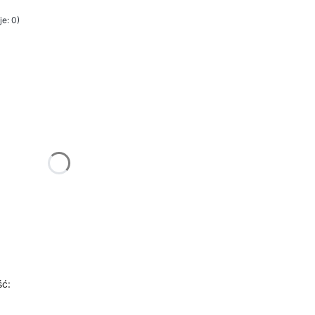
e: 0)
żnić się ceną
ść: