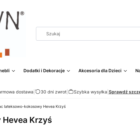
mebli
Dodatki i Dekoracje
Akcesoria dla Dzieci
Na
armowa dostawa
|
30 dni zwrot
|
Szybka wysyłka
|
Sprawdź szcz
ac lateksowo-kokosowy Hevea Krzyś
 Hevea Krzyś