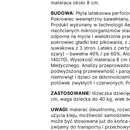
materaca około 8 cm.
BUDOWA:
Płyta lateksowa perforow
Pokrowiec wewnętrzny bawełniany, 
Produkt wykonany w technologii Aeg
niechcianych mikroorganizmów staw
odporna na mycie i wielokrotne pr
pokrowiec gładki bez pikowania, z 
suwakowa z 3 stron. Lateks z certy
szary) – bawełna 40% / pe 60%, Alo
140/70). Wysokość materaca 8 cm (
Medycznego. Analizy przeprowadzon
podwyższoną przewiewność i parop
niemowląt i dzieci ze skłonnościa
potówek zwykłych i czerwonych. Po
ZASTOSOWANIE:
łóżeczka dziecię
cm, waga dziecka do 40 kg, wiek b
UWAGI:
materac dwustronny, rozwo
użycia kleju, możliwość samodziel
może być stosowana już do końca 
zwijamy do transportu i przechowy