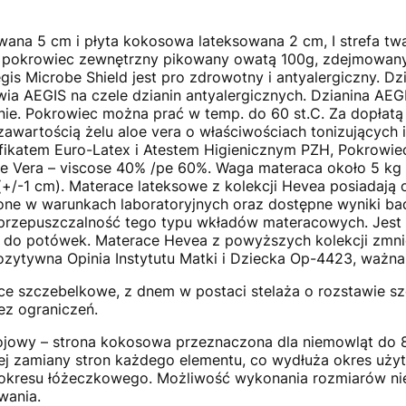
ana 5 cm i płyta kokosowa lateksowana 2 cm, I strefa twa
pokrowiec zewnętrzny pikowany owatą 100g, zdejmowany. 
is Microbe Shield jest pro zdrowotny i antyalergiczny. D
ia AEGIS na czele dzianin antyalergicznych. Dzianina AEG
anie. Pokrowiec można prać w temp. do 60 st.C. Za dopła
zawartością żelu aloe vera o właściwościach tonizujących
fikatem Euro-Latex i Atestem Higienicznym PZH, Pokrowiec
e Vera – viscose 40% /pe 60%. Waga materaca około 5 kg 
+/-1 cm). Materace lateksowe z kolekcji Hevea posiadają 
e w warunkach laboratoryjnych oraz dostępne wyniki bada
rzepuszczalność tego typu wkładów materacowych. Jest t
mi do potówek. Materace Hevea z powyższych kolekcji zmn
zytywna Opinia Instytutu Matki i Dziecka Op-4423, ważna 
ce szczebelkowe, z dnem w postaci stelaża o rozstawie s
ez ograniczeń.
jowy – strona kokosowa przeznaczona dla niemowląt do 
nej zamiany stron każdego elementu, co wydłuża okres uży
okresu łóżeczkowego. Możliwość wykonania rozmiarów nie
wania.