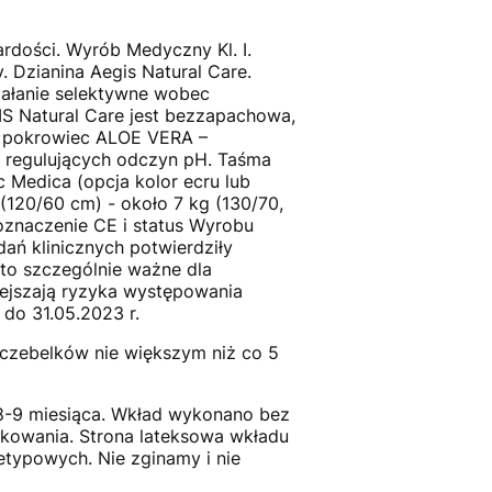
rdości. Wyrób Medyczny Kl. I.
Dzianina Aegis Natural Care.
ziałanie selektywne wobec
IS Natural Care jest bezzapachowa,
tą pokrowiec ALOE VERA –
 i regulujących odczyn pH. Taśma
 Medica (opcja kolor ecru lub
(120/60 cm) - około 7 kg (130/70,
oznaczenie CE i status Wyrobu
ń klinicznych potwierdziły
o szczególnie ważne dla
iejszają ryzyka występowania
do 31.05.2023 r.
zczebelków nie większym niż co 5
8-9 miesiąca. Wkład wykonano bez
tkowania. Strona lateksowa wkładu
typowych. Nie zginamy i nie