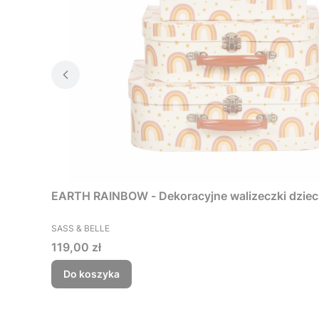
EARTH RAINBOW - Dekoracyjne walizeczki dzieci
PRODUCENT
SASS & BELLE
Cena
119,00 zł
Do koszyka