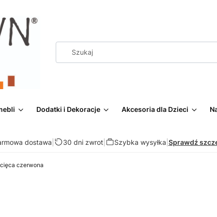
mebli
Dodatki i Dekoracje
Akcesoria dla Dzieci
Na
armowa dostawa
|
30 dni zwrot
|
Szybka wysyłka
|
Sprawdź szcz
cięca czerwona