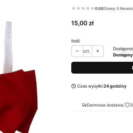
0.00
(Oceny: 0 Recenzj
Cena
15,00 zł
Ilość
Dostępno
szt.
Dostępny
Czas wysyłki:
24 godziny
Darmowa dostawa
|
3