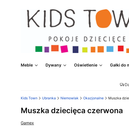
Meble
Dywany
Oświetlenie
Gałki do 
D
Kids Town
Ubranka
Niemowlak
Okazjonalne
Muszka dzie
Muszka dziecięca czerwona
Gamex