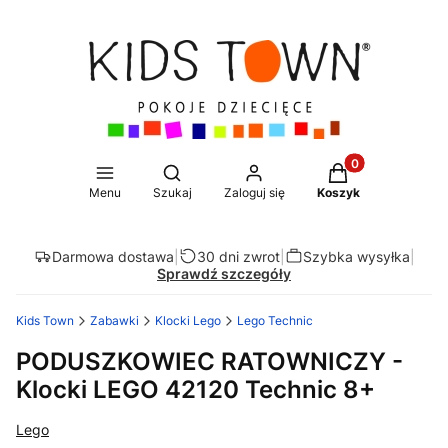
Produkty w koszy
Otwórz wyszukiwarkę
Menu
Szukaj
Zaloguj się
Koszyk
Darmowa dostawa
|
30 dni zwrot
|
Szybka wysyłka
|
Sprawdź szczegóły
Kids Town
Zabawki
Klocki Lego
Lego Technic
PODUSZKOWIEC RATOWNICZY -
Klocki LEGO 42120 Technic 8+
Lego