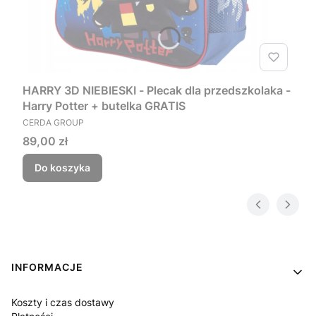
HARRY 3D NIEBIESKI - Plecak dla przedszkolaka -
Harry Potter + butelka GRATIS
PRODUCENT
CERDA GROUP
Cena
89,00 zł
Do koszyka
Linki w stopce
INFORMACJE
Koszty i czas dostawy