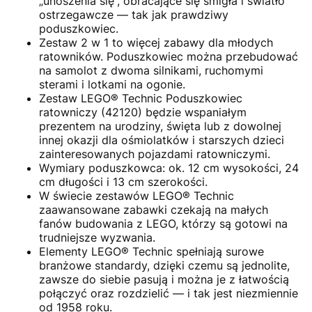
„unoszenia się”, obracające się śmigła i światło
ostrzegawcze — tak jak prawdziwy
poduszkowiec.
Zestaw 2 w 1 to więcej zabawy dla młodych
ratowników. Poduszkowiec można przebudować
na samolot z dwoma silnikami, ruchomymi
sterami i lotkami na ogonie.
Zestaw LEGO® Technic Poduszkowiec
ratowniczy (42120) będzie wspaniałym
prezentem na urodziny, święta lub z dowolnej
innej okazji dla ośmiolatków i starszych dzieci
zainteresowanych pojazdami ratowniczymi.
Wymiary poduszkowca: ok. 12 cm wysokości, 24
cm długości i 13 cm szerokości.
W świecie zestawów LEGO® Technic
zaawansowane zabawki czekają na małych
fanów budowania z LEGO, którzy są gotowi na
trudniejsze wyzwania.
Elementy LEGO® Technic spełniają surowe
branżowe standardy, dzięki czemu są jednolite,
zawsze do siebie pasują i można je z łatwością
połączyć oraz rozdzielić — i tak jest niezmiennie
od 1958 roku.