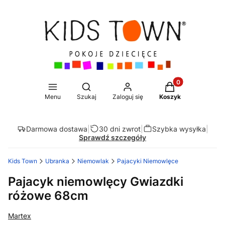
Produkty w koszy
Otwórz wyszukiwarkę
Menu
Szukaj
Zaloguj się
Koszyk
Darmowa dostawa
|
30 dni zwrot
|
Szybka wysyłka
|
Sprawdź szczegóły
Kids Town
Ubranka
Niemowlak
Pajacyki Niemowlęce
Pajacyk niemowlęcy Gwiazdki
różowe 68cm
Martex