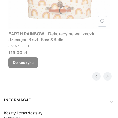
EARTH RAINBOW - Dekoracyjne walizeczki
dziecięce 3 szt. Sass&Belle
PRODUCENT
SASS & BELLE
Cena
119,00 zł
Do koszyka
Linki w stopce
INFORMACJE
Koszty i czas dostawy