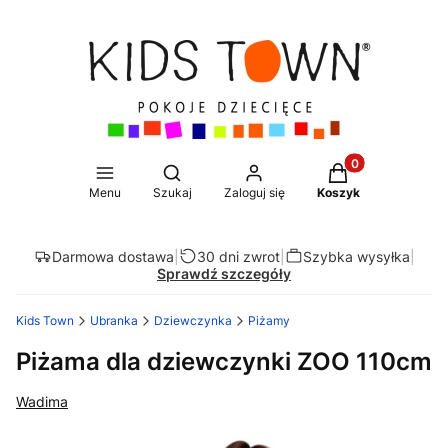
Produkty w koszy
Otwórz wyszukiwarkę
Menu
Szukaj
Zaloguj się
Koszyk
Darmowa dostawa
|
30 dni zwrot
|
Szybka wysyłka
|
Sprawdź szczegóły
Kids Town
Ubranka
Dziewczynka
Piżamy
Piżama dla dziewczynki ZOO 110cm
Wadima