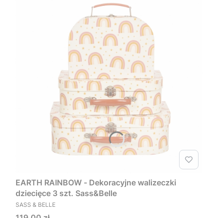
EARTH RAINBOW - Dekoracyjne walizeczki
dziecięce 3 szt. Sass&Belle
PRODUCENT
SASS & BELLE
Cena
119,00 zł