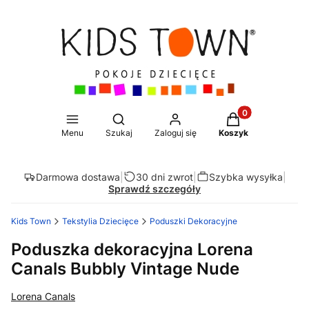
Produkty w koszy
Otwórz wyszukiwarkę
Menu
Szukaj
Zaloguj się
Koszyk
Darmowa dostawa
|
30 dni zwrot
|
Szybka wysyłka
|
Sprawdź szczegóły
Kids Town
Tekstylia Dziecięce
Poduszki Dekoracyjne
Poduszka dekoracyjna Lorena
Canals Bubbly Vintage Nude
Lorena Canals