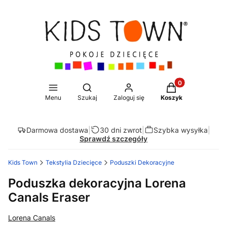
Produkty w koszy
Otwórz wyszukiwarkę
Menu
Szukaj
Zaloguj się
Koszyk
Darmowa dostawa
|
30 dni zwrot
|
Szybka wysyłka
|
Sprawdź szczegóły
Kids Town
Tekstylia Dziecięce
Poduszki Dekoracyjne
Poduszka dekoracyjna Lorena
Canals Eraser
Lorena Canals