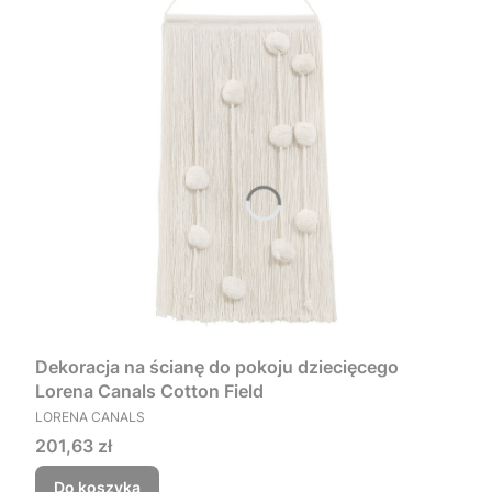
Dekoracja na ścianę do pokoju dziecięcego
Lorena Canals Cotton Field
PRODUCENT
LORENA CANALS
Cena
201,63 zł
Do koszyka