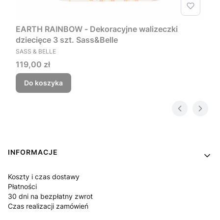
EARTH RAINBOW - Dekoracyjne walizeczki
dziecięce 3 szt. Sass&Belle
PRODUCENT
SASS & BELLE
Cena
119,00 zł
Do koszyka
Linki w stopce
INFORMACJE
Koszty i czas dostawy
Płatności
30 dni na bezpłatny zwrot
Czas realizacji zamówień