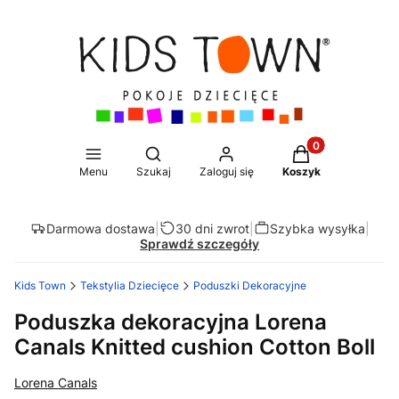
Produkty w koszy
Otwórz wyszukiwarkę
Menu
Szukaj
Zaloguj się
Koszyk
Darmowa dostawa
|
30 dni zwrot
|
Szybka wysyłka
|
Sprawdź szczegóły
Kids Town
Tekstylia Dziecięce
Poduszki Dekoracyjne
Poduszka dekoracyjna Lorena
Canals Knitted cushion Cotton Boll
Lorena Canals