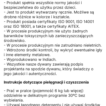
- Produkt spełnia wszystkie normy jakości i
bezpieczeństwa do użytku przez dzieci.
- Jest to produkt wytwarzany ręcznie. Możliwe są
drobne różnice w kolorze i kształcie.
- Produkt posiada certyfikaty ISO 9001, ISO 14001
oraz ISO 18001, a także certyfikaty AITEX.
- W procesie produkcyjnym nie użyto żadnych
barwników toksycznych lub zanieczyszczających
środowisko.
- W procesie produkcyjnym nie zatrudniano nieletnich.
- Wdrożono środki kontroli, by wykryć ewentualne igły
i inne elementy metalowe.
- Wyprodukowano w Indiach.
- Wszystkie nasze dywany zawierają podpis
projektanta na spodzie dywanu, który świadczy o
jego jakości i autentyczności.
Instrukcje dotyczące pielęgnacji i czyszczenia
- Prać w pralce (pojemność 6 kg lub więcej)
oddzielnie w delikatnym programie 30ºC bez
wybielania.
- Używaj łagodnego detergentu i nie używaj środków