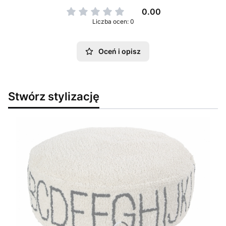
0.00
Liczba ocen: 0
Oceń i opisz
Stwórz stylizację