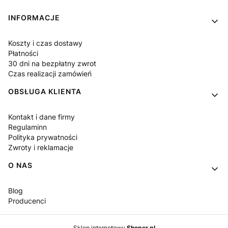
Linki w stopce
INFORMACJE
Koszty i czas dostawy
Płatności
30 dni na bezpłatny zwrot
Czas realizacji zamówień
OBSŁUGA KLIENTA
Kontakt i dane firmy
Regulaminn
Polityka prywatności
Zwroty i reklamacje
O NAS
Blog
Producenci
Sklep internetowy
Shoper.pl