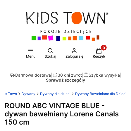
Produkty w koszy
Otwórz wyszukiwarkę
Menu
Szukaj
Zaloguj się
Koszyk
Darmowa dostawa
|
30 dni zwrot
|
Szybka wysyłka
|
Sprawdź szczegóły
Kids Town
Dywany
Dywany dla dzieci
Dywany Bawełniane dla Dzieci
ROUND ABC VINTAGE BLUE -
dywan bawełniany Lorena Canals
150 cm