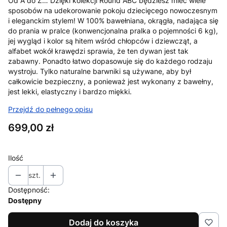
Od A do Z… Dzięki kolekcji Round ABC będziesz mieć wiele
sposobów na udekorowanie pokoju dziecięcego nowoczesnym
i eleganckim stylem!
W 100% bawełniana, okrągła, nadająca się
do prania w pralce (konwencjonalna pralka o pojemności 6 kg),
jej wygląd i kolor są hitem wśród chłopców i dziewcząt, a
alfabet wokół krawędzi sprawia, że ten dywan jest tak
zabawny.
Ponadto łatwo dopasowuje się do każdego rodzaju
wystroju.
Tylko naturalne barwniki są używane, aby był
całkowicie bezpieczny, a ponieważ jest wykonany z bawełny,
jest lekki, elastyczny i bardzo miękki.
Przejdź do pełnego opisu
Cena
699,00 zł
Ilość
szt.
Dostępność:
Dostępny
Dodaj do koszyka