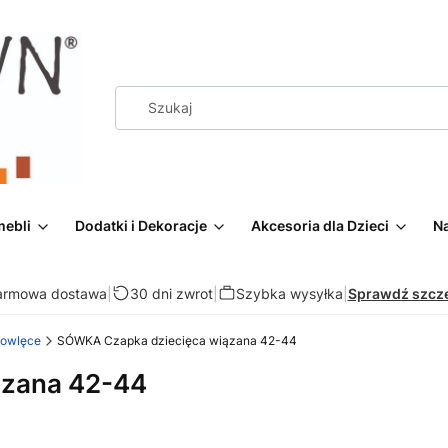
mebli
Dodatki i Dekoracje
Akcesoria dla Dzieci
Na
armowa dostawa
|
30 dni zwrot
|
Szybka wysyłka
|
Sprawdź szcz
mowlęce
SÓWKA Czapka dziecięca wiązana 42-44
ązana 42-44