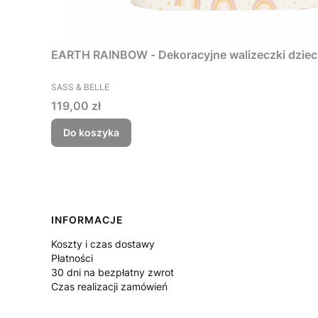
EARTH RAINBOW - Dekoracyjne walizeczki dzieci
PRODUCENT
SASS & BELLE
Cena
119,00 zł
Do koszyka
Linki w stopce
INFORMACJE
Koszty i czas dostawy
Płatności
30 dni na bezpłatny zwrot
Czas realizacji zamówień