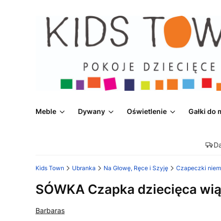
Meble
Dywany
Oświetlenie
Gałki do 
D
Kids Town
Ubranka
Na Głowę, Ręce i Szyję
Czapeczki nie
SÓWKA Czapka dziecięca wi
Barbaras