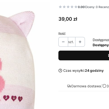
0.00
(Oceny: 0 Recenzj
Cena
39,00 zł
Ilość
Dostępno
szt.
Dostępny
Czas wysyłki:
24 godziny
Darmowa dostawa
|
3