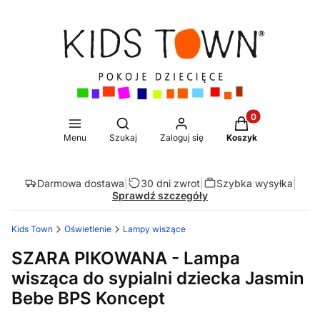
Produkty w koszy
Otwórz wyszukiwarkę
Menu
Szukaj
Zaloguj się
Koszyk
Darmowa dostawa
|
30 dni zwrot
|
Szybka wysyłka
|
Sprawdź szczegóły
Kids Town
Oświetlenie
Lampy wiszące
SZARA PIKOWANA - Lampa
wisząca do sypialni dziecka Jasmin
Bebe BPS Koncept