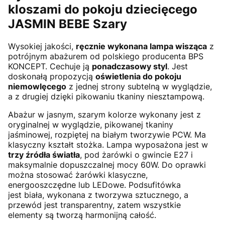
kloszami do pokoju dziecięcego
JASMIN BEBE Szary
Wysokiej jakości,
ręcznie wykonana lampa wisząca
z
potrójnym abażurem od polskiego producenta BPS
KONCEPT. Cechuje ją
ponadczasowy styl
. Jest
doskonałą propozycją
oświetlenia do pokoju
niemowlęcego
z jednej strony subtelną w wyglądzie,
a z drugiej dzięki pikowaniu tkaniny niesztampową.
Abażur w jasnym, szarym kolorze wykonany jest z
oryginalnej w wyglądzie, pikowanej tkaniny
jaśminowej, rozpiętej na białym tworzywie PCW. Ma
klasyczny kształt stożka. Lampa wyposażona jest w
trzy źródła światła
, pod żarówki o gwincie E27 i
maksymalnie dopuszczalnej mocy 60W. Do oprawki
można stosować żarówki klasyczne,
energooszczędne lub LEDowe. Podsufitówka
jest biała, wykonana z tworzywa sztucznego, a
przewód jest transparentny, zatem wszystkie
elementy są tworzą harmonijną całość.