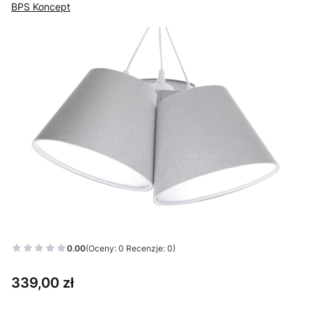
BPS Koncept
0.00
(Oceny: 0 Recenzje: 0)
Cena
339,00 zł