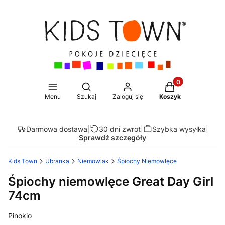
Produkty w koszy
Otwórz wyszukiwarkę
Menu
Szukaj
Zaloguj się
Koszyk
Darmowa dostawa
|
30 dni zwrot
|
Szybka wysyłka
|
Sprawdź szczegóły
Kids Town
Ubranka
Niemowlak
Śpiochy Niemowlęce
Śpiochy niemowlęce Great Day Girl
74cm
Pinokio