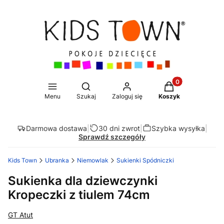
Produkty w koszy
Otwórz wyszukiwarkę
Menu
Szukaj
Zaloguj się
Koszyk
Darmowa dostawa
|
30 dni zwrot
|
Szybka wysyłka
|
Sprawdź szczegóły
Kids Town
Ubranka
Niemowlak
Sukienki Spódniczki
Sukienka dla dziewczynki
Kropeczki z tiulem 74cm
GT Atut