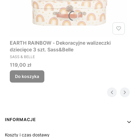
EARTH RAINBOW - Dekoracyjne walizeczki
dziecięce 3 szt. Sass&Belle
PRODUCENT
SASS & BELLE
Cena
119,00 zł
Do koszyka
Linki w stopce
INFORMACJE
Koszty i czas dostawy