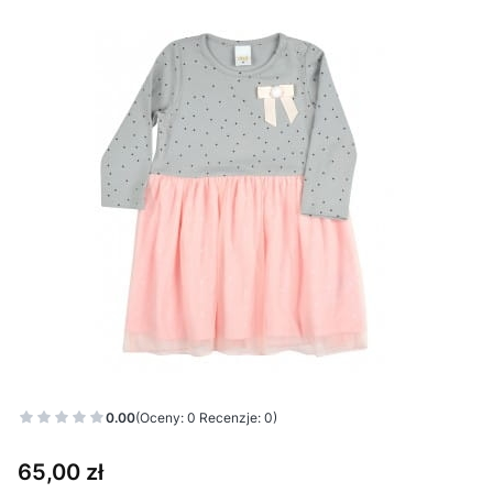
0.00
(Oceny: 0 Recenzje: 0)
Cena
65,00 zł