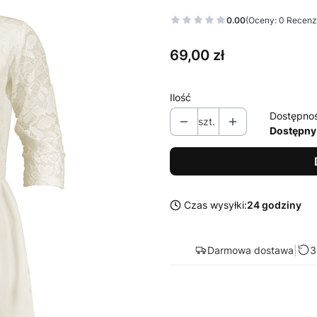
0.00
(Oceny: 0 Recenzj
Cena
69,00 zł
Ilość
Dostępno
szt.
Dostępny
Czas wysyłki:
24 godziny
Darmowa dostawa
|
3