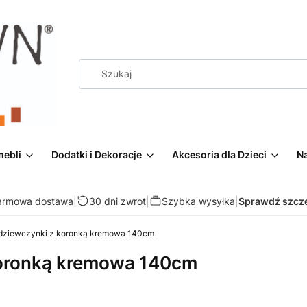
mebli
Dodatki i Dekoracje
Akcesoria dla Dzieci
Na
armowa dostawa
|
30 dni zwrot
|
Szybka wysyłka
|
Sprawdź szcz
 dziewczynki z koronką kremowa 140cm
koronką kremowa 140cm